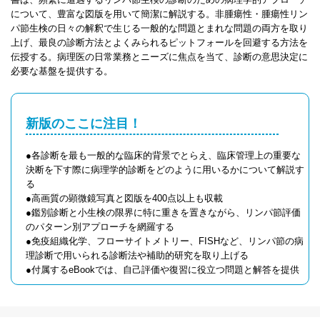
について、豊富な図版を用いて簡潔に解説する。非腫瘍性・腫瘍性リン
パ節生検の日々の解釈で生じる一般的な問題とまれな問題の両方を取り
上げ、最良の診断方法とよくみられるピットフォールを回避する方法を
伝授する。病理医の日常業務とニーズに焦点を当て、診断の意思決定に
必要な基盤を提供する。
新版のここに注目！
●各診断を最も一般的な臨床的背景でとらえ、臨床管理上の重要な
決断を下す際に病理学的診断をどのように用いるかについて解説す
る
●高画質の顕微鏡写真と図版を400点以上も収載
●鑑別診断と小生検の限界に特に重きを置きながら、リンパ節評価
のパターン別アプローチを網羅する
●免疫組織化学、フローサイトメトリー、FISHなど、リンパ節の病
理診断で用いられる診断法や補助的研究を取り上げる
●付属するeBookでは、自己評価や復習に役立つ問題と解答を提供