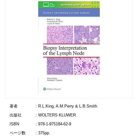
著者
: R.L.King, A.M.Perry & L.B.Smith
出版社
: WOLTERS KLUWER
ISBN
: 978-1-975184-62-9
ページ数
: 375pp.