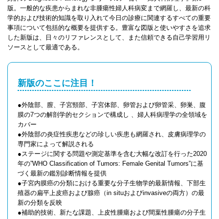
版。一般的な疾患からまれな非腫瘍性婦人科病変まで網羅し、最新の科
学的および技術的知識を取り入れて今日の診療に関連するすべての重要
事項について包括的な概要を提供する。豊富な図版と使いやすさを追求
した新版は、日々のリファレンスとして、また信頼できる自己学習用リ
ソースとして最適である。
新版のここに注目！
●外陰部、膣、子宮頸部、子宮体部、卵管および卵管采、卵巣、腹
膜の7つの解剖学的セクションで構成し 、婦人科病理学の全領域を
カバー
●外陰部の炎症性疾患などの珍しい疾患も網羅され、皮膚病理学の
専門家によって解説される
●ステージに関する問題や測定基準を含む大幅な改訂を行った2020
年の”WHO Classification of Tumors: Female Genital Tumors”に基
づく最新の鑑別診断情報を提供
●子宮内膜癌の分類における重要な分子生物学的最新情報、下部生
殖器の扁平上皮癌および腺癌（in situおよびinvasiveの両方）の最
新の分類を反映
●補助的技術、新たな課題、上皮性腫瘍および間葉性腫瘍の分子生