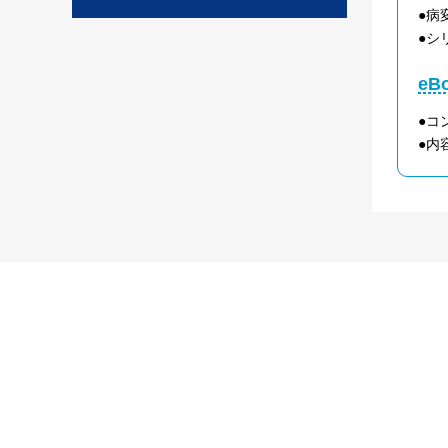
●病
●シ
e
●コ
●内