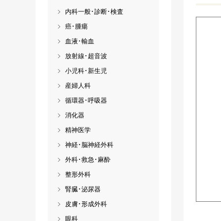
内科一般･診断･検査
癌･腫瘍
血液･輸血
放射線･超音波
小児科･新生児
産婦人科
循環器･呼吸器
消化器
精神医学
神経･脳神経外科
外科･救急･麻酔
整形外科
腎臓･泌尿器
皮膚･形成外科
眼科