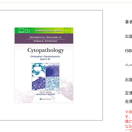
著
出
ISB
ペ
出
定
在
※
す
後
な
ご