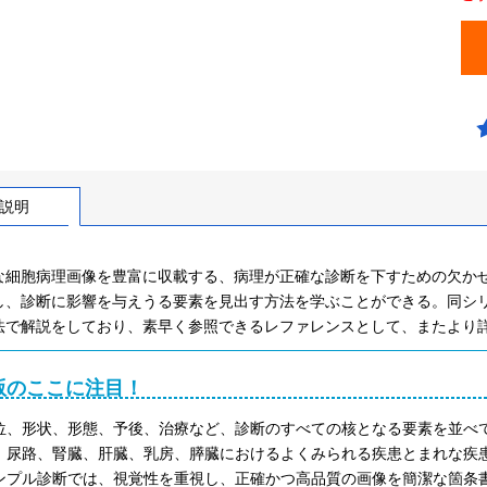
説明
な細胞病理画像を豊富に収載する、病理が正確な診断を下すための欠か
し、診断に影響を与えうる要素を見出す方法を学ぶことができる。同シ
法で解説をしており、素早く参照できるレファレンスとして、またより
版のここに注目！
位、形状、形態、予後、治療など、診断のすべての核となる要素を並べ
、尿路、腎臓、肝臓、乳房、膵臓におけるよくみられる疾患とまれな疾
ンプル診断では、視覚性を重視し、正確かつ高品質の画像を簡潔な箇条