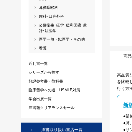
耳鼻咽喉科
歯科･口腔外科
公衆衛生･疫学･緩和医療･統
計･法医学
医学一般・獣医学・その他
看護
商品
近刊書一覧
シリーズから探す
高品質
好評参考書・教科書
を比較
行う方
臨床留学への道 USMLE対策
学会出展一覧
新
洋書籍クリアランスセール
●部
●肺
●サ
洋書取り扱い書店一覧