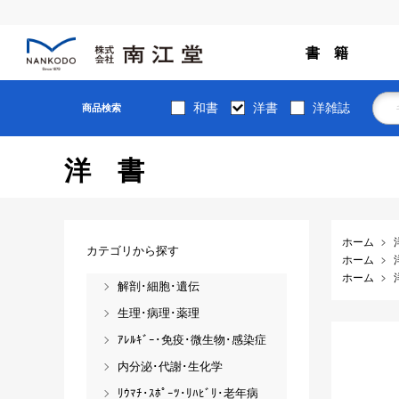
書 籍
和書
洋書
洋雑誌
商品検索
洋書
ホーム
カテゴリから探す
ホーム
ホーム
解剖･細胞･遺伝
生理･病理･薬理
ｱﾚﾙｷﾞｰ･免疫･微生物･感染症
内分泌･代謝･生化学
ﾘｳﾏﾁ･ｽﾎﾟｰﾂ･ﾘﾊﾋﾞﾘ･老年病