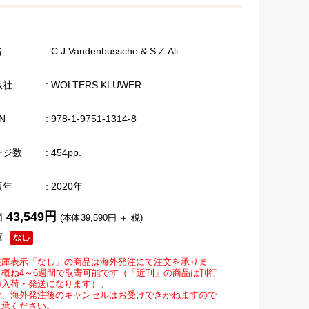
者
: C.J.Vandenbussche & S.Z.Ali
版社
: WOLTERS KLUWER
N
: 978-1-9751-1314-8
ージ数
: 454pp.
版年
: 2020年
43,549円
価
(本体39,590円 ＋ 税)
庫
在庫表示「なし」の商品は海外発注にて注文を承りま
。概ね4～6週間で取寄可能です（「近刊」の商品は刊行
の入荷・発送になります）。
お、海外発注後のキャンセルはお受けできかねますので
了承ください。