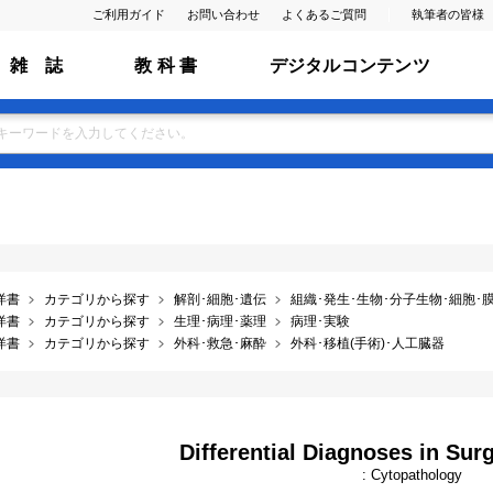
ご利用ガイド
お問い合わせ
よくあるご質問
執筆者の皆様
雑 誌
教 科 書
デジタルコンテンツ
洋書
カテゴリから探す
解剖･細胞･遺伝
組織･発生･生物･分子生物･細胞･膜･ ﾌ
洋書
カテゴリから探す
生理･病理･薬理
病理･実験
洋書
カテゴリから探す
外科･救急･麻酔
外科･移植(手術)･人工臓器
Differential Diagnoses in Sur
: Cytopathology