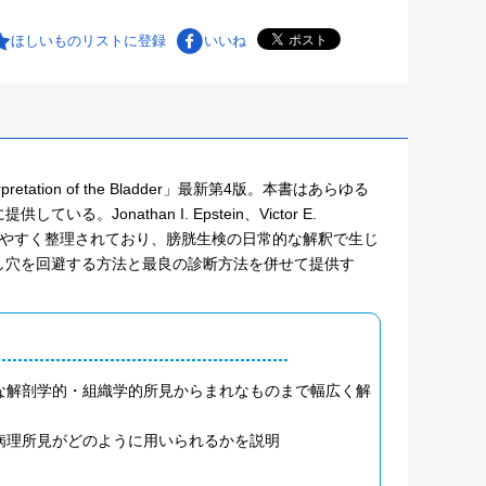
ほしいものリストに登録
いいね
pretation of the Bladder」最新第4版。本書はあらゆる
nathan I. Epstein、Victor E.
かつ読みやすく整理されており、膀胱生検の日常的な解釈で生じ
し穴を回避する方法と最良の診断方法を併せて提供す
な解剖学的・組織学的所見からまれなものまで幅広く解
病理所見がどのように用いられるかを説明