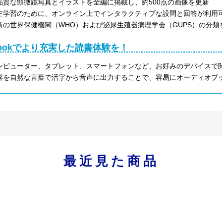
品質な顕微鏡写真とイラストを全編に掲載し、約500点の画像を更新
主学習のために、オンライン上でインタラクティブな設問と回答が利用
新の世界保健機関（WHO）および泌尿生殖器病理学会（GUPS）の分
Bookでより充実した読書体験を！
ンピューター、タブレット、スマートフォンなど、お好みのデバイスで
容を自然な言葉で活字から音声に出力することで、容易にオーディオブ
最近見た商品