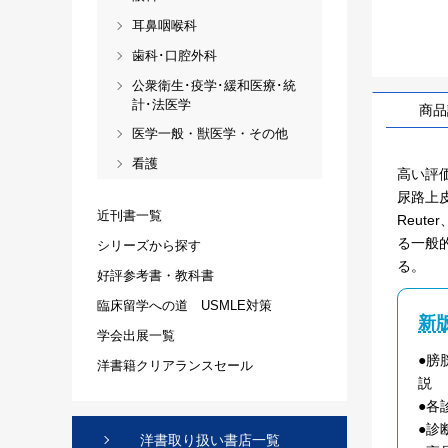
耳鼻咽喉科
歯科･口腔外科
公衆衛生･疫学･緩和医療･統
計･法医学
商品
医学一般・獣医学・その他
看護
高い評価を
尿路上皮
近刊書一覧
Reut
る一般
シリーズから探す
る。
好評参考書・教科書
臨床留学への道 USMLE対策
新
学会出展一覧
●膀
洋書籍クリアランスセール
説
●各
●診
洋書取り扱い書店一覧