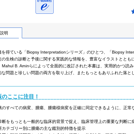
説明
得ている「Biopsy Interpretationシリーズ」のひとつ、「Biopsy Inter
の生検の診断と予後に関する実践的な情報を、豊富なイラストとともに提供している。Jo
er、Mahul B. Aminらによって全面的に改訂された本書は、実用的
的な問題と珍しい問題の両方を取り上げ、またもっともありふれた落と
版のここに注目！
胱のすべての病変、腫瘍、腫瘍様病変を正確に同定できるように、正常
診断をもっとも一般的な臨床的背景で捉え、臨床管理上の重要な判断に
断カテゴリー別に腫瘍の主な鑑別的特徴を提示