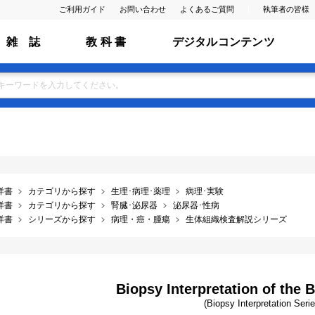
ご利用ガイド
お問い合わせ
よくあるご質問
執筆者の皆様
雑 誌
教 科 書
デジタルコンテンツ
洋書
カテゴリから探す
生理･病理･薬理
病理･実験
洋書
カテゴリから探す
腎臓･泌尿器
泌尿器･性病
洋書
シリーズから探す
病理・癌・腫瘍
生体組織検査解説シリーズ
Biopsy Interpretation of the B
(Biopsy Interpretation Serie