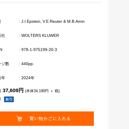
者
: J.I.Epstein, V.E.Reuter & M.B.Amin
版社
: WOLTERS KLUWER
N
: 978-1-975199-20-3
ージ数
: 440pp.
版年
: 2024年
37,609円
価
(本体34,190円 ＋ 税)
庫