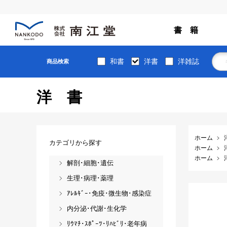
書 籍
和書
洋書
洋雑誌
商品検索
洋書
ホーム
カテゴリから探す
ホーム
ホーム
解剖･細胞･遺伝
生理･病理･薬理
ｱﾚﾙｷﾞｰ･免疫･微生物･感染症
内分泌･代謝･生化学
ﾘｳﾏﾁ･ｽﾎﾟｰﾂ･ﾘﾊﾋﾞﾘ･老年病