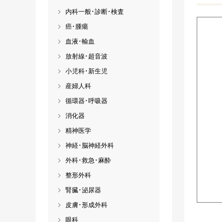
内科一般･診断･検査
癌･腫瘍
血液･輸血
放射線･超音波
小児科･新生児
産婦人科
循環器･呼吸器
消化器
精神医学
神経･脳神経外科
外科･救急･麻酔
整形外科
腎臓･泌尿器
皮膚･形成外科
眼科