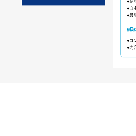
●高
●自
●最
e
●コ
●内