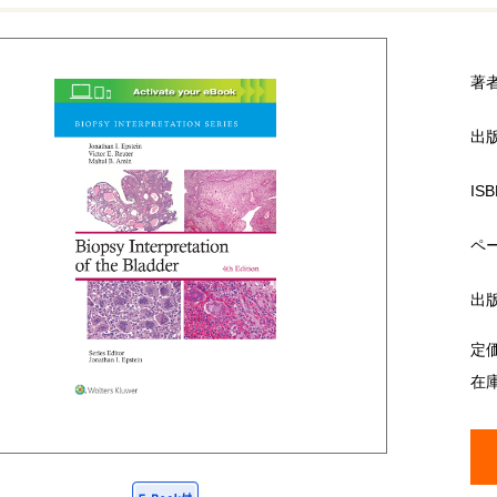
著
出
ISB
ペ
出
定
在