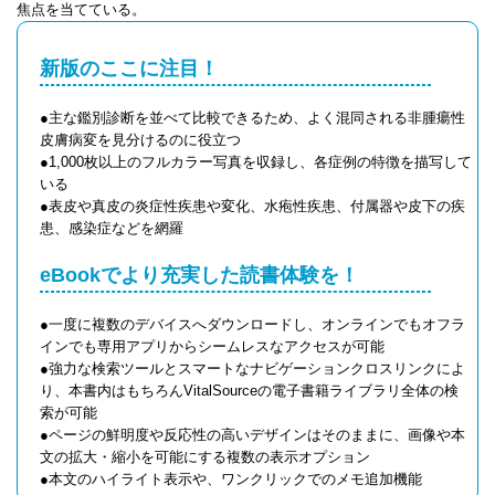
焦点を当てている。
新版のここに注目！
●主な鑑別診断を並べて比較できるため、よく混同される非腫瘍性
皮膚病変を見分けるのに役立つ
●1,000枚以上のフルカラー写真を収録し、各症例の特徴を描写して
いる
●表皮や真皮の炎症性疾患や変化、水疱性疾患、付属器や皮下の疾
患、感染症などを網羅
eBookでより充実した読書体験を！
●一度に複数のデバイスへダウンロードし、オンラインでもオフラ
インでも専用アプリからシームレスなアクセスが可能
●強力な検索ツールとスマートなナビゲーションクロスリンクによ
り、本書内はもちろんVitalSourceの電子書籍ライブラリ全体の検
索が可能
●ページの鮮明度や反応性の高いデザインはそのままに、画像や本
文の拡大・縮小を可能にする複数の表示オプション
●本文のハイライト表示や、ワンクリックでのメモ追加機能