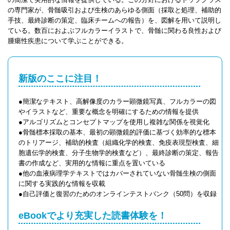
の専門家が、骨髄吸引および生検のあらゆる側面（採取と処理、補助的
手技、最終診断の策定、臨床チームへの報告）を、図解を用いて説明し
ている。数百におよぶフルカラーイラストで、骨髄に関わる良性および
腫瘍性疾患について学ぶことができる。
新版のここに注目！
●簡潔なテキスト、高解像度のカラー顕微鏡写真、フルカラーの図
やイラストなど、重要な概念を明確にするための情報を提供
●アルゴリズムとコンセプトマップを使用し複雑な関係を視覚化
●骨髄標本採取の基本、最初の顕微鏡的評価に基づく効率的な標本
のトリアージ、補助的検査（組織化学的検査、免疫表現型検査、細
胞遺伝学的検査、分子生物学的検査など）、最終診断の策定、報告
書の作成など、実用的な情報に重点を置いている
●他の血液病理学テキストではカバーされていない骨髄生検の側面
に関する実践的な情報を収載
●自己評価と復習のためのオンラインテストバンク（50問）を収録
eBookでより充実した読書体験を！