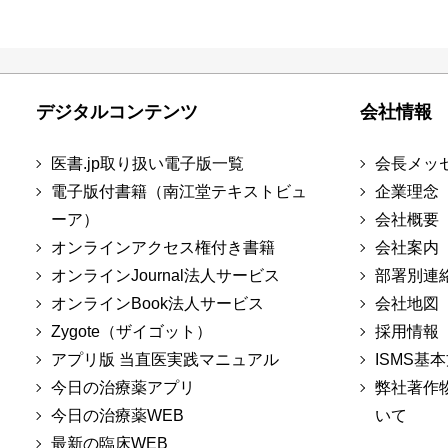
デジタルコンテンツ
会社情報
医書.jp取り扱い電子版一覧
会長メッ
電子版付書籍（南江堂テキストビュ
企業理念
ーア）
会社概要
オンラインアクセス権付き書籍
会社案内
オンラインJournal法人サービス
部署別連
オンラインBook法人サービス
会社地図
Zygote（ザイゴット）
採用情報
アプリ版 当直医実践マニュアル
ISMS基
今日の治療薬アプリ
弊社著作
今日の治療薬WEB
いて
最新の臨床WEB