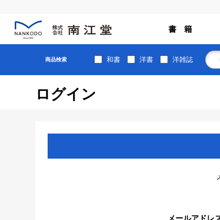
書 籍
和書
洋書
洋雑誌
商品検索
ログイン
メールアドレ