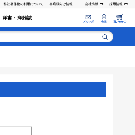
弊社著作物の利用について
書店様向け情報
会社情報
採用情報
洋書・洋雑誌
メルマガ
会員
買い物かご
。