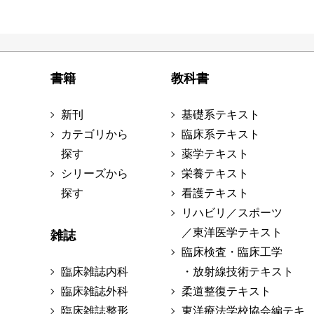
書籍
教科書
新刊
基礎系テキスト
カテゴリから
臨床系テキスト
探す
薬学テキスト
シリーズから
栄養テキスト
探す
看護テキスト
リハビリ／スポーツ
／東洋医学テキスト
雑誌
臨床検査・臨床工学
臨床雑誌内科
・放射線技術テキスト
臨床雑誌外科
柔道整復テキスト
臨床雑誌整形
東洋療法学校協会編テキ