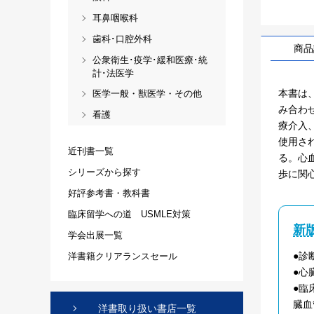
耳鼻咽喉科
歯科･口腔外科
商品
公衆衛生･疫学･緩和医療･統
計･法医学
本書は
医学一般・獣医学・その他
み合わ
看護
療介入
使用さ
近刊書一覧
る。心
シリーズから探す
歩に関
好評参考書・教科書
臨床留学への道 USMLE対策
新
学会出展一覧
●診
洋書籍クリアランスセール
●心
●臨
臓血
洋書取り扱い書店一覧