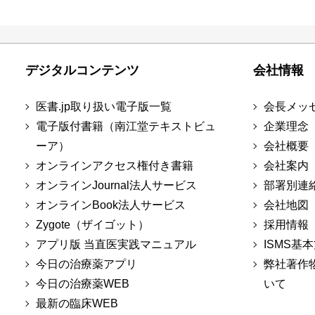
デジタルコンテンツ
会社情報
医書.jp取り扱い電子版一覧
会長メッ
電子版付書籍（南江堂テキストビュ
企業理念
ーア）
会社概要
オンラインアクセス権付き書籍
会社案内
オンラインJournal法人サービス
部署別連
オンラインBook法人サービス
会社地図
Zygote（ザイゴット）
採用情報
アプリ版 当直医実践マニュアル
ISMS基
今日の治療薬アプリ
弊社著作
今日の治療薬WEB
いて
最新の臨床WEB