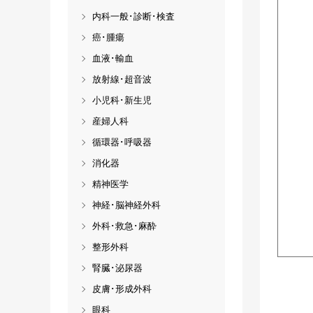
内科一般･診断･検査
癌･腫瘍
血液･輸血
放射線･超音波
小児科･新生児
産婦人科
循環器･呼吸器
消化器
精神医学
神経･脳神経外科
外科･救急･麻酔
整形外科
腎臓･泌尿器
皮膚･形成外科
眼科