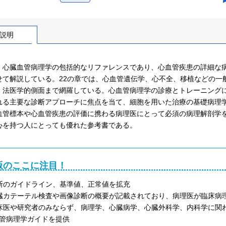
説明
、心臓血管病理学の包括的なリファレンスであり、心血管疾患の詳細な
せて解説している。22の章では、心血管遺伝学、心不全、移植などの一
、法医学的側面まで網羅している。心血管病理学の診療とトレーニング
れる主要な診断アプローチに焦点を当て、細胞を用いた治療の基礎病理
血管標本や心血管疾患の評価に携わる病理医にとって必須の病理解剖学
心を持つ人にとっても優れた参考書である。
版のここに注目！
断のガイドライン、基準値、正常値を拡充
臓カテーテル検査や画像診断の概要が記載されており、病理医が臨床病
床医や研究者のみならず、病理学、心臓病学、心臓外科学、内科学に関
管病理学ガイドを提供