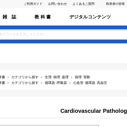
ご利用ガイド
お問い合わせ
よくあるご質問
執筆者の皆様
雑 誌
教 科 書
デジタルコンテンツ
洋書
カテゴリから探す
生理･病理･薬理
病理･実験
洋書
カテゴリから探す
循環器･呼吸器
心血管･循環器･高血圧
Cardiovascular Pathology