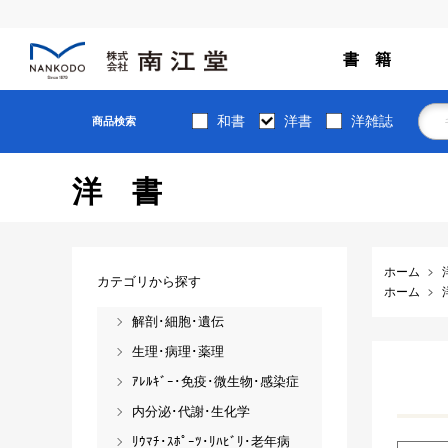
書 籍
和書
洋書
洋雑誌
商品検索
洋書
ホーム
カテゴリから探す
ホーム
解剖･細胞･遺伝
生理･病理･薬理
ｱﾚﾙｷﾞｰ･免疫･微生物･感染症
内分泌･代謝･生化学
ﾘｳﾏﾁ･ｽﾎﾟｰﾂ･ﾘﾊﾋﾞﾘ･老年病