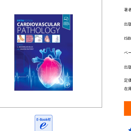
著
出
ISB
ペ
出
定
在