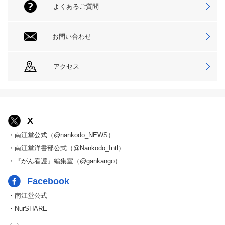
よくあるご質問
お問い合わせ
アクセス
X
・南江堂公式（@nankodo_NEWS）
・南江堂洋書部公式（@Nankodo_Intl）
・『がん看護』編集室（@gankango）
Facebook
・南江堂公式
・NurSHARE