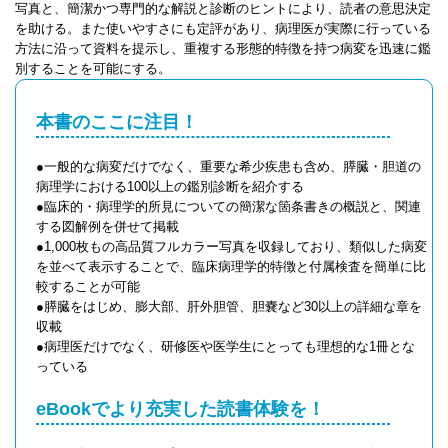
写真と、簡潔かつ専門的な解説と診断のヒントにより、読者の意思決定
を助ける。また使いやすさにも定評があり、病理医が実際に行っている
方法に沿って資料を提示し、重複する形態的特徴を持つ病変を迅速に鑑
別することを可能にする。
本書のここに注目！
●一般的な病変だけでなく、重要な希少疾患も含め、膵臓・胆道の
病理学における100以上の鑑別診断を紹介する
●臨床的・病理学的所見についての簡潔な箇条書きの概説と、関連
する図解例を併せて掲載
●1,000枚もの高品質フルカラー写真を収録しており、類似した病変
を並べて表示することで、臨床病理学的特徴と付属検査を簡単に比
較することが可能
●膵臓をはじめ、膨大部、肝外胆管、胆嚢など30以上の詳細な章を
収載
●病理医だけでなく、研修医や医学生にとっても理想的な1冊とな
っている
eBookでより充実した読書体験を！