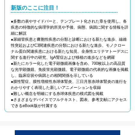
新版のここに注目！
●多数の表やサイドバーと、テンプレート化された章を使用し、各
疾患の特徴的な病理学的所見や予後、病態、病因に関する情報を詳
細に解説
●尿細管疾患と嚢胞性疾患の分類と診断における新たな進歩、線維
性突起およびC3関連疾患の分類における新たな進歩、モノクロー
ナル蛋白関連疾患における新たな知見、全身性エリテマトーデスに
関する進行中の研究、IgA腎症および移植の進歩などを網羅
●新たにカラー化した電子顕微鏡画像を含め、700枚以上の高品質
な光学顕微鏡、免疫蛍光顕微鏡、電子顕微鏡の代表的な画像を掲載
し、臨床症状や病因との相関関係を示している
●膜性腎症、膜性増殖性糸球体腎炎、三日月形糸球体腎炎の進行を
わかりやすく表現した新しいアニメーションを収録
●難しい概念を明確にする糸球体疾患の模式図を掲載
●さまざまなデバイスでフルテキスト、図表、参考文献にアクセス
できるeBook版が付属する