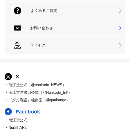
よくあるご質問
お問い合わせ
アクセス
X
・南江堂公式（@nankodo_NEWS）
・南江堂洋書部公式（@Nankodo_Intl）
・『がん看護』編集室（@gankango）
Facebook
・南江堂公式
・NurSHARE