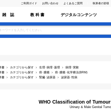
ご利用ガイド
お問い合わせ
よくあるご質問
執筆者の皆様
雑 誌
教 科 書
デジタルコンテンツ
洋書
カテゴリから探す
生理･病理･薬理
病理･実験
洋書
カテゴリから探す
癌･腫瘍
癌･腫瘍･化学療法(BRM)
洋書
カテゴリから探す
腎臓･泌尿器
泌尿器･性病
WHO Classification of Tumours,
Urinary & Male Genital Tum