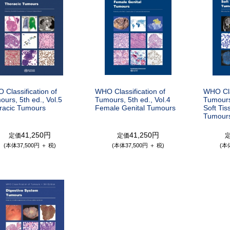
 Classification of
WHO Classification of
WHO Clas
urs, 5th ed., Vol.5
Tumours, 5th ed., Vol.4
Tumours,
racic Tumours
Female Genital Tumours
Soft Ti
Tumour
41,250円
41,250円
定価
定価
(本体37,500円 ＋ 税)
(本体37,500円 ＋ 税)
(本