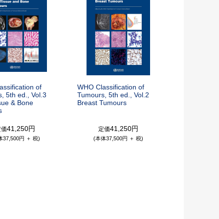
sification of
WHO Classification of
 5th ed., Vol.3
Tumours, 5th ed., Vol.2
ssue & Bone
Breast Tumours
s
41,250円
41,250円
定価
定価
体37,500円 ＋ 税)
(本体37,500円 ＋ 税)