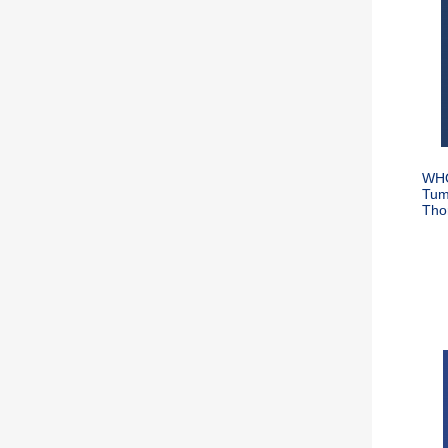
WHO
Tumo
Tho