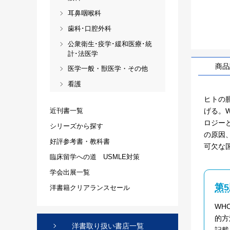
耳鼻咽喉科
歯科･口腔外科
公衆衛生･疫学･緩和医療･統
計･法医学
商品
医学一般・獣医学・その他
看護
ヒトの
げる。W
近刊書一覧
ロジー
シリーズから探す
の原因
好評参考書・教科書
可欠な
臨床留学への道 USMLE対策
学会出展一覧
第
洋書籍クリアランスセール
WH
的方
洋書取り扱い書店一覧
記載