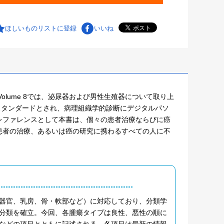
ほしいものリストに登録
いいね
olume 8では、泌尿器および男性生殖器について取り上
ルドスタンダードとされ、病理組織学的診断にデジタルパソ
レファレンスとして本書は、個々の患者治療ならびに癌
患者の治療、あるいは癌の研究に携わるすべての人に不
化器官、乳房、骨・軟部など）に対応しており、分類学
分類を確立。今回、各腫瘍タイプは良性、悪性の順に
などの項目とともに記述される。各項目は最新の情報