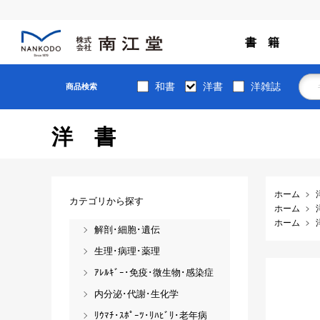
書 籍
和書
洋書
洋雑誌
商品検索
洋書
ホーム
カテゴリから探す
ホーム
ホーム
解剖･細胞･遺伝
生理･病理･薬理
ｱﾚﾙｷﾞｰ･免疫･微生物･感染症
内分泌･代謝･生化学
ﾘｳﾏﾁ･ｽﾎﾟｰﾂ･ﾘﾊﾋﾞﾘ･老年病