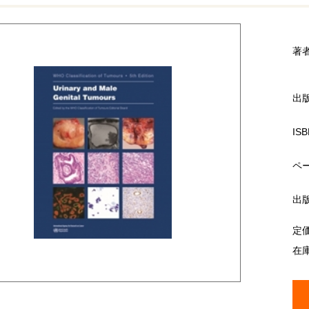
著
出
ISB
ペ
出
定
在