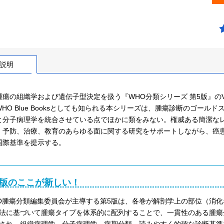
説明
腫瘍の組織学および遺伝子型決定を扱う『WHO分類シリーズ 第5版』のV
HO Blue Booksとしても知られる本シリーズは、腫瘍診断のゴー
と分子病理学を統合させている点でほかに類をみない。権威ある簡潔な
、予防、治療、教育のあらゆる面に関する研究をサポートしながら、癌
国際基準を提示する。
5版のここが新しい！
O腫瘍分類編集委員会が主導する第5版は、各巻が解剖学上の部位（消
法に基づいて腫瘍タイプを体系的に配列することで、一貫性のある腫瘍
され、組織病理学、分子病理学、病期分類、読みやすく的確な診断基準