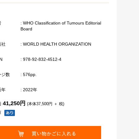
者
: WHO Classification of Tumours Editorial
Board
版社
: WORLD HEALTH ORGANIZATION
N
: 978-92-832-4512-4
ージ数
: 576pp.
版年
: 2022年
41,250円
価
(本体37,500円 ＋ 税)
庫