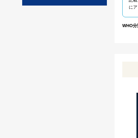
にア
WHO