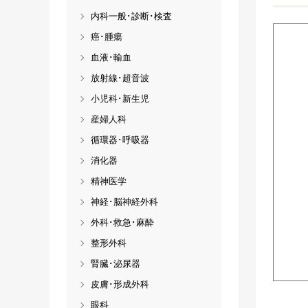
内科一般･診断･検査
癌･腫瘍
血液･輸血
放射線･超音波
小児科･新生児
産婦人科
循環器･呼吸器
消化器
精神医学
神経･脳神経外科
外科･救急･麻酔
整形外科
腎臓･泌尿器
皮膚･形成外科
眼科