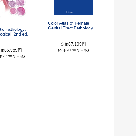
Color Atlas of Female
Genital Tract Pathology
ic Pathology:
ogical, 2nd ed.
67,199円
定価
65,989円
定価
(本体61,090円 ＋ 税)
体59,990円 ＋ 税)