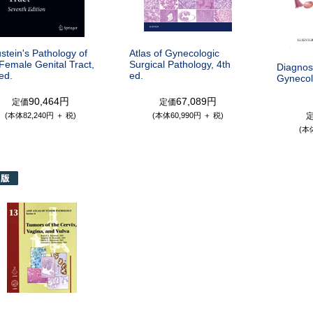
stein's Pathology of
Atlas of Gynecologic
Female Genital Tract,
Surgical Pathology, 4th
Diagnost
ed.
ed.
Gynecol
90,464円
67,089円
定価
定価
(本体82,240円 ＋ 税)
(本体60,990円 ＋ 税)
(本