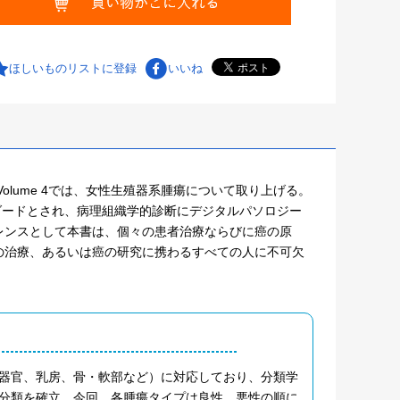
ほしいものリストに登録
いいね
olume 4では、女性生殖器系腫瘍について取り上げる。
タンダードとされ、病理組織学的診断にデジタルパソロジー
レンスとして本書は、個々の患者治療ならびに癌の原
の治療、あるいは癌の研究に携わるすべての人に不可欠
化器官、乳房、骨・軟部など）に対応しており、分類学
分類を確立。今回、各腫瘍タイプは良性、悪性の順に