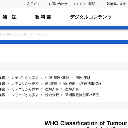
ご利用ガイド
お問い合わせ
よくあるご質問
執筆者の皆様
雑 誌
教 科 書
デジタルコンテンツ
洋書
カテゴリから探す
生理･病理･薬理
病理･実験
洋書
カテゴリから探す
癌･腫瘍
癌･腫瘍･化学療法(BRM)
洋書
カテゴリから探す
産婦人科
産婦人科
洋書
シリーズから探す
総合分野
期間限定特別価格販売
WHO Classification of Tumours,