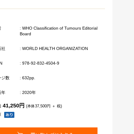
者
: WHO Classification of Tumours Editorial
Board
版社
: WORLD HEALTH ORGANIZATION
N
: 978-92-832-4504-9
ージ数
: 632pp.
版年
: 2020年
41,250円
価
(本体37,500円 ＋ 税)
庫