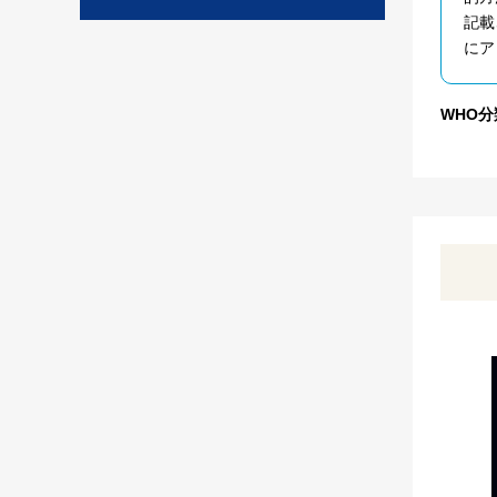
記載
にア
WHO