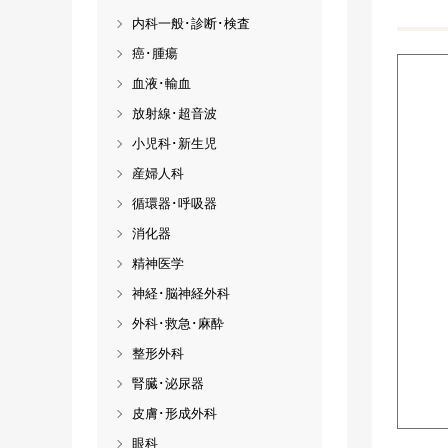
内科一般･診断･検査
癌･腫瘍
血液･輸血
放射線･超音波
小児科･新生児
産婦人科
循環器･呼吸器
消化器
精神医学
神経･脳神経外科
外科･救急･麻酔
整形外科
腎臓･泌尿器
皮膚･形成外科
眼科