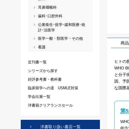
耳鼻咽喉科
歯科･口腔外科
公衆衛生･疫学･緩和医療･統
計･法医学
医学一般・獣医学・その他
商品
看護
ヒトの
近刊書一覧
WHO 
シリーズから探す
と分子
好評参考書・教科書
因、予
な国際
臨床留学への道 USMLE対策
学会出展一覧
洋書籍クリアランスセール
第
WH
洋書取り扱い書店一覧
的方