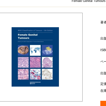
Female Genital Tumours
著
出
ISB
ペ
出
定
在