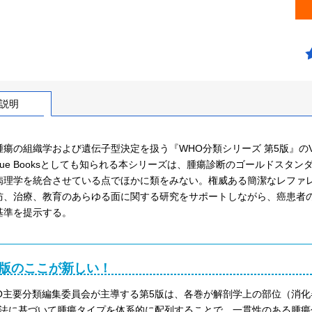
説明
腫瘍の組織学および遺伝子型決定を扱う『WHO分類シリーズ 第5版』のV
Blue Booksとしても知られる本シリーズは、腫瘍診断のゴールドス
病理学を統合させている点でほかに類をみない。権威ある簡潔なレファ
防、治療、教育のあらゆる面に関する研究をサポートしながら、癌患者
基準を提示する。
5版のここが新しい！
O主要分類編集委員会が主導する第5版は、各巻が解剖学上の部位（消
法に基づいて腫瘍タイプを体系的に配列することで、一貫性のある腫瘍