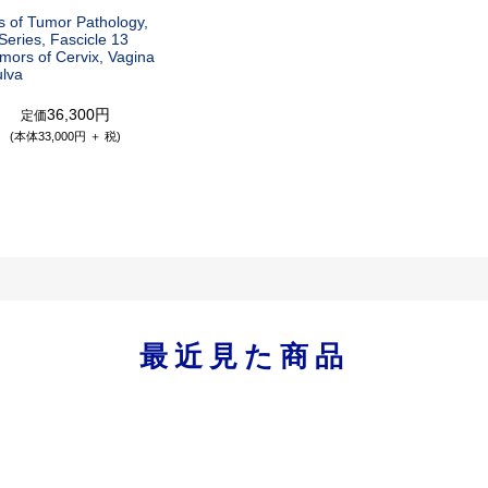
s of Tumor Pathology,
Series, Fascicle 13
mors of Cervix, Vagina
ulva
36,300円
定価
(本体33,000円 ＋ 税)
最近見た商品