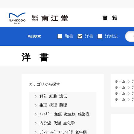
書 籍
和書
洋書
洋雑誌
商品検索
洋書
ホーム
カテゴリから探す
ホーム
ホーム
解剖･細胞･遺伝
ホーム
生理･病理･薬理
ｱﾚﾙｷﾞｰ･免疫･微生物･感染症
内分泌･代謝･生化学
ﾘｳﾏﾁ･ｽﾎﾟｰﾂ･ﾘﾊﾋﾞﾘ･老年病