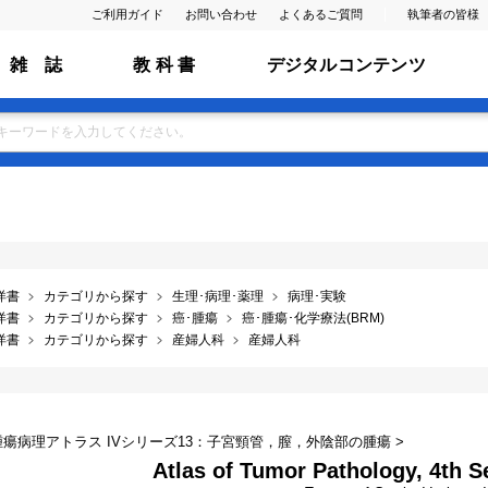
ご利用ガイド
お問い合わせ
よくあるご質問
執筆者の皆様
雑 誌
教 科 書
デジタルコンテンツ
洋書
カテゴリから探す
生理･病理･薬理
病理･実験
洋書
カテゴリから探す
癌･腫瘍
癌･腫瘍･化学療法(BRM)
洋書
カテゴリから探す
産婦人科
産婦人科
IP腫瘍病理アトラス IVシリーズ13：子宮頸管，膣，外陰部の腫瘍 >
Atlas of Tumor Pathology, 4th Se