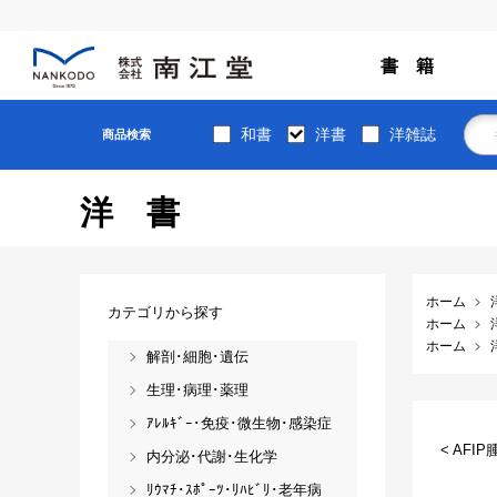
書 籍
和書
洋書
洋雑誌
商品検索
洋書
ホーム
カテゴリから探す
ホーム
ホーム
解剖･細胞･遺伝
生理･病理･薬理
ｱﾚﾙｷﾞｰ･免疫･微生物･感染症
< AF
内分泌･代謝･生化学
ﾘｳﾏﾁ･ｽﾎﾟｰﾂ･ﾘﾊﾋﾞﾘ･老年病