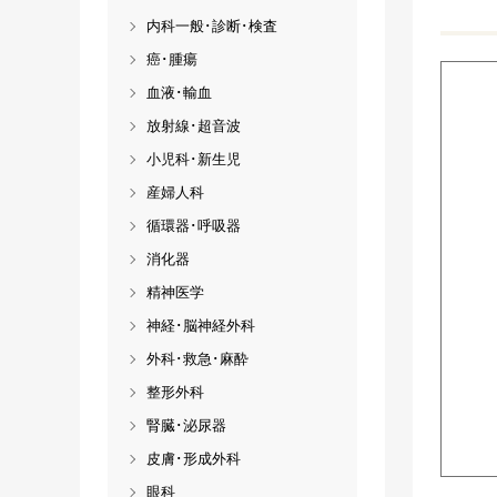
内科一般･診断･検査
癌･腫瘍
血液･輸血
放射線･超音波
小児科･新生児
産婦人科
循環器･呼吸器
消化器
精神医学
神経･脳神経外科
外科･救急･麻酔
整形外科
腎臓･泌尿器
皮膚･形成外科
眼科