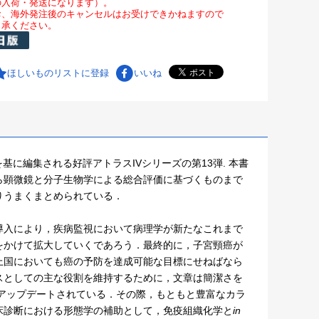
の入荷・発送になります）。
お、海外発注後のキャンセルはお受けできかねますので
了承ください。
ほしいものリストに登録
いいね
データベースを基に編集される好評アトラスIVシリーズの第13弾. 本書
ら顕微鏡と分子生物学による総合評価に基づくものまで
りうまくまとめられている．
導入により，疾病監視において病理学が新たなこれまで
をかけて拡大していくであろう．最終的に，子宮頸癌が
上国においても癌の予防を達成可能な目標にせねばなら
スとしての主な役割を維持するために，文章は簡潔さを
にアップデートされている．その際，もともと豊富なカラ
床診断における形態学の補助として，免疫組織化学と
in