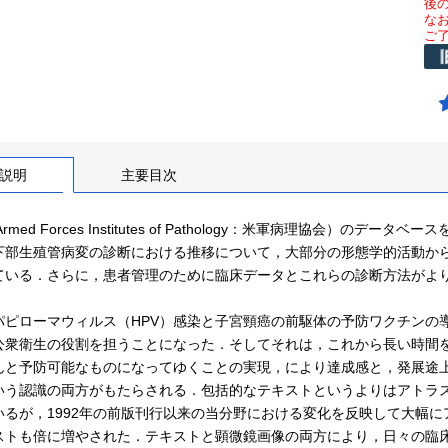
後
な
ご
説明
主要目次
Armed Forces Institutes of Pathology：米軍病理協会）の
下部生殖管病変の診断における推移について，大部分の形態学的活動か
ている．さらに，患者管理のために臨床データとこれらの診断方法がよ
パピローマウィルス（HPV）感染と子宮頸癌の前駆体の予防ワクチンの
公衆衛生の役割を担うことになった．そしてそれは，これから長い時間
んと予防可能なものになってゆくことの実現，により達成感と，発展途
いう認識の両方がもたらされる．包括的なテキストというよりはアトラ
いるが，1992年の前版刊行以来の当分野における変化を反映して大幅
ストも倍に増やされた．テキストと顕微鏡画像の両方により，日々の臨