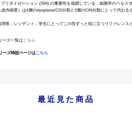
ブリダイゼーション (ISH) の重要性を強調している．細胞学のベセ
皮内病変）は4層のdysplasia/CIS分類と3層のCIN分類にとって代わ
病理医，レジデント，学生にとってこの先ずっと役に立つリファレンス
シリーズ一覧は
こちら
シリーズ特設ページは
こちら
最近見た商品