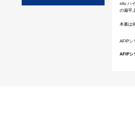
situ
ハイ
の扁平上
本書は
AFIP
AFIP