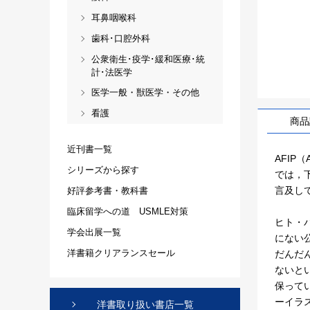
耳鼻咽喉科
歯科･口腔外科
公衆衛生･疫学･緩和医療･統
計･法医学
医学一般・獣医学・その他
看護
商品
近刊書一覧
AFIP（
シリーズから探す
では，
言及し
好評参考書・教科書
臨床留学への道 USMLE対策
ヒト・
学会出展一覧
にない
洋書籍クリアランスセール
だんだ
ないと
保って
ーイラ
洋書取り扱い書店一覧