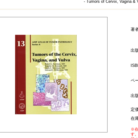
- Tumors of Cervix, Vagina & 
著
出
ISB
ペ
出
定
在
※
す