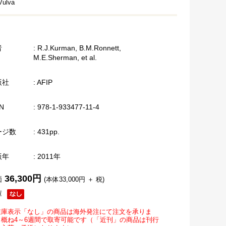
Vulva
者
: R.J.Kurman, B.M.Ronnett,
M.E.Sherman, et al.
版社
: AFIP
N
: 978-1-933477-11-4
ージ数
: 431pp.
版年
: 2011年
36,300円
価
(本体33,000円 ＋ 税)
庫
在庫表示「なし」の商品は海外発注にて注文を承りま
。概ね4～6週間で取寄可能です（「近刊」の商品は刊行