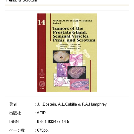
Penis, & Scrotum
著者
: J.I.Epstein, A.L.Cubilla & P.A.Humphrey
出版社
: AFIP
ISBN
: 978-1-933477-14-5
ページ数
: 675pp.