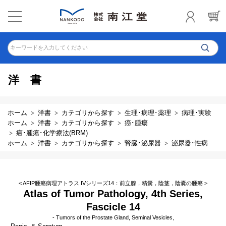
キーワードを入力してください
洋書
ホーム
洋書
カテゴリから探す
生理･病理･薬理
病理･実験
ホーム
洋書
カテゴリから探す
癌･腫瘍
癌･腫瘍･化学療法(BRM)
ホーム
洋書
カテゴリから探す
腎臓･泌尿器
泌尿器･性病
< AFIP腫瘍病理アトラス IVシリーズ14：前立腺，精嚢，陰茎，陰嚢の腫瘍 >
Atlas of Tumor Pathology, 4th Series,
Fascicle 14
- Tumors of the Prostate Gland, Seminal Vesicles,