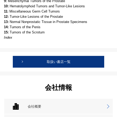
9:
Mesenchymal Tumors of the Prostate
10:
Hematolymphoid Tumors and Tumor-Like Lesions
11:
Miscellaneous Germ Cell Tumors
12:
Tumor-Like Lesions of the Prostate
13:
Normal Nonprostatic Tissue in Prostate Specimens
14:
Tumors of the Penis
15:
Tumors of the Scrotum
Index
取扱い書店一覧
会社情報
会社概要