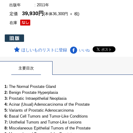
出版年
: 2011年
39,930円
定価
(本体36,300円 ＋ 税)
在庫
ほしいものリストに登録
いいね
主要目次
1:
The Normal Prostate Gland
2:
Benign Prostate Hyperplasia
3:
Prostatic Intraepithelial Neoplasia
4:
Acinar (Usual) Adenocarcinoma of the Prostate
5:
Variants of Prostatic Adenocarcinoma
6:
Basal Cell Tumors and Tumor-Like Conditions
7:
Urothelial Tumors and Tumor-Like Lesions
8:
Miscelaneous Epithelial Tumors of the Prostate