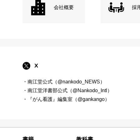
会社概要
採
X
・南江堂公式（@nankodo_NEWS）
・南江堂洋書部公式（@Nankodo_Intl）
・『がん看護』編集室（@gankango）
書籍
教科書