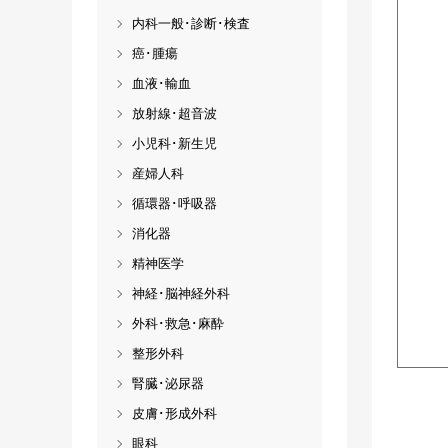
内科一般･診断･検査
癌･腫瘍
血液･輸血
放射線･超音波
小児科･新生児
産婦人科
循環器･呼吸器
消化器
精神医学
神経･脳神経外科
外科･救急･麻酔
整形外科
腎臓･泌尿器
皮膚･形成外科
眼科