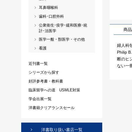
耳鼻咽喉科
歯科･口腔外科
公衆衛生･疫学･緩和医療･統
商品
計･法医学
医学一般・獣医学・その他
婦人科
看護
Phili
断のヒ
近刊書一覧
ない一
シリーズから探す
好評参考書・教科書
臨床留学への道 USMLE対策
学会出展一覧
洋書籍クリアランスセール
洋書取り扱い書店一覧