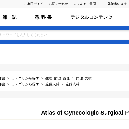
ご利用ガイド
お問い合わせ
よくあるご質問
執筆者の皆様
雑 誌
教 科 書
デジタルコンテンツ
洋書
カテゴリから探す
生理･病理･薬理
病理･実験
洋書
カテゴリから探す
産婦人科
産婦人科
Atlas of Gynecologic Surgical P