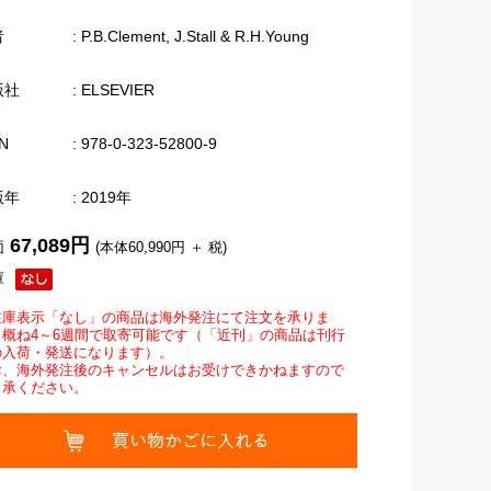
者
: P.B.Clement, J.Stall & R.H.Young
版社
: ELSEVIER
N
: 978-0-323-52800-9
版年
: 2019年
67,089円
価
(本体60,990円 ＋ 税)
庫
在庫表示「なし」の商品は海外発注にて注文を承りま
。概ね4～6週間で取寄可能です（「近刊」の商品は刊行
の入荷・発送になります）。
お、海外発注後のキャンセルはお受けできかねますので
了承ください。