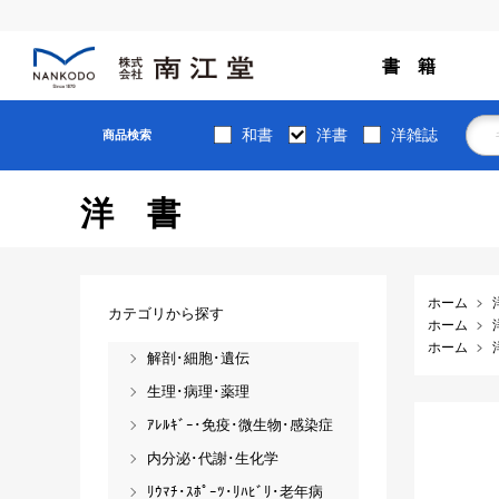
書 籍
和書
洋書
洋雑誌
商品検索
洋書
ホーム
カテゴリから探す
ホーム
ホーム
解剖･細胞･遺伝
生理･病理･薬理
ｱﾚﾙｷﾞｰ･免疫･微生物･感染症
内分泌･代謝･生化学
ﾘｳﾏﾁ･ｽﾎﾟｰﾂ･ﾘﾊﾋﾞﾘ･老年病