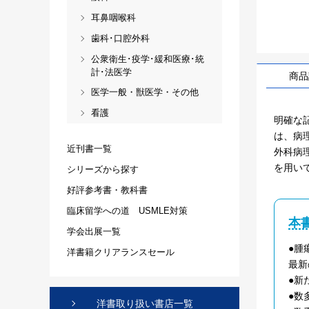
耳鼻咽喉科
歯科･口腔外科
公衆衛生･疫学･緩和医療･統
計･法医学
商品
医学一般・獣医学・その他
看護
明確な
は、病
近刊書一覧
外科病
を用い
シリーズから探す
好評参考書・教科書
臨床留学への道 USMLE対策
本
学会出展一覧
●腫
洋書籍クリアランスセール
最新
●新
●数
洋書取り扱い書店一覧