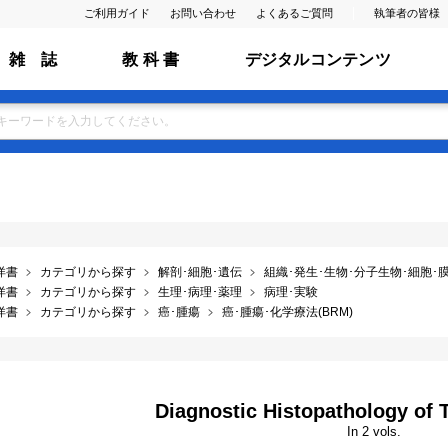
ご利用ガイド
お問い合わせ
よくあるご質問
執筆者の皆様
雑 誌
教 科 書
デジタルコンテンツ
洋書
カテゴリから探す
解剖･細胞･遺伝
組織･発生･生物･分子生物･細胞･膜･ ﾌ
洋書
カテゴリから探す
生理･病理･薬理
病理･実験
洋書
カテゴリから探す
癌･腫瘍
癌･腫瘍･化学療法(BRM)
Diagnostic Histopathology of T
In 2 vols.