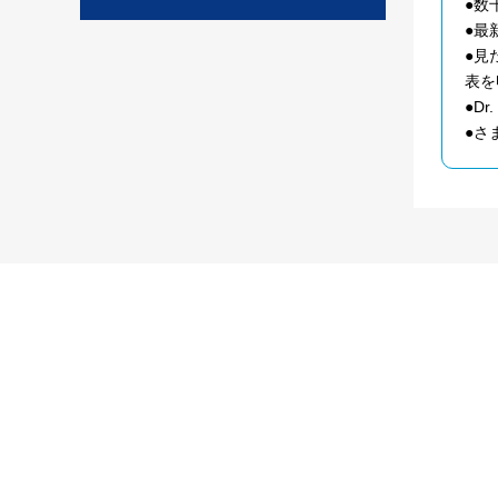
●数
●最
●見
表を
●D
●さ