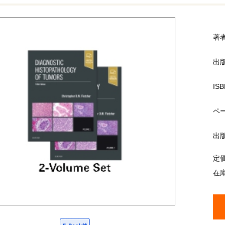
著
出
ISB
ペ
出
定
在