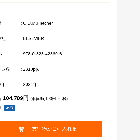
者
: C.D.M.Fletcher
版社
: ELSEVIER
N
: 978-0-323-42860-6
ージ数
: 2310pp.
版年
: 2021年
104,709円
価
(本体95,190円 ＋ 税)
庫