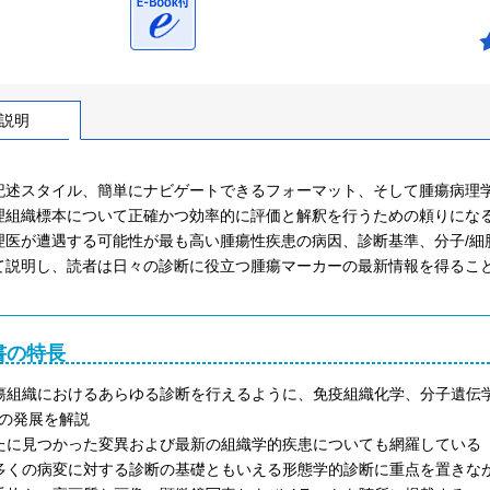
説明
記述スタイル、簡単にナビゲートできるフォーマット、そして腫瘍病理
理組織標本について正確かつ効率的に評価と解釈を行うための頼りにな
理医が遭遇する可能性が最も高い腫瘍性疾患の病因、診断基準、分子/細
て説明し、読者は日々の診断に役立つ腫瘍マーカーの最新情報を得るこ
書の特長
瘍組織におけるあらゆる診断を行えるように、免疫組織化学、分子遺伝学
の発展を解説
たに見つかった変異および最新の組織学的疾患についても網羅している
多くの病変に対する診断の基礎ともいえる形態学的診断に重点を置きな