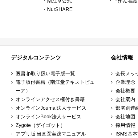
・南江堂公式
・『がん看護
・NurSHARE
デジタルコンテンツ
会社情報
医書.jp取り扱い電子版一覧
会長メッ
電子版付書籍（南江堂テキストビュ
企業理念
ーア）
会社概要
オンラインアクセス権付き書籍
会社案内
オンラインJournal法人サービス
部署別連
オンラインBook法人サービス
会社地図
Zygote（ザイゴット）
採用情報
アプリ版 当直医実践マニュアル
ISMS基