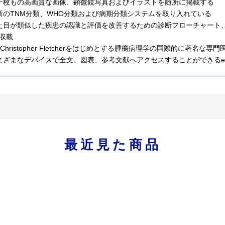
千枚もの高画質な画像、顕微鏡写真およびイラストを随所に掲載する
新のTNM分類、WHO分類および病期分類システムを取り入れている
た目が類似した疾患の認識と評価を改善するための診断フローチャート
収載
r. Christopher Fletcherをはじめとする腫瘍病理学の国際的に
まざまなデバイスで全文、図表、参考文献へアクセスすることができるeB
最近見た商品