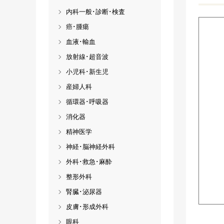
内科一般･診断･検査
癌･腫瘍
血液･輸血
放射線･超音波
小児科･新生児
産婦人科
循環器･呼吸器
消化器
精神医学
神経･脳神経外科
外科･救急･麻酔
整形外科
腎臓･泌尿器
皮膚･形成外科
眼科