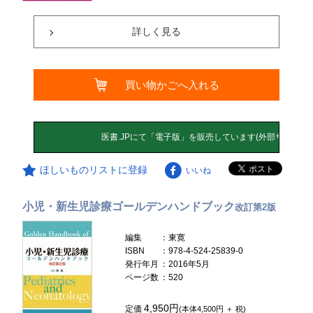
詳しく見る
買い物かごへ入れる
ほしいものリストに登録
いいね
小児・新生児診療ゴールデンハンドブック
改訂第2版
編集
：東寛
ISBN
：978-4-524-25839-0
発行年月
：2016年5月
ページ数
：520
4,950円
定価
(本体4,500円 ＋ 税)