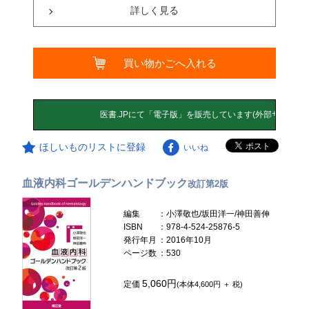
詳しく見る
買い物かごへ入れる
ほしいものリストに登録
いいね
血液内科ゴールデンハンドブック
改訂第2版
編集
：小澤敬也/坂田洋一/神田善伸
ISBN
：978-4-524-25876-5
発行年月
：2016年10月
ページ数
：530
5,060円
定価
(本体4,600円 ＋ 税)