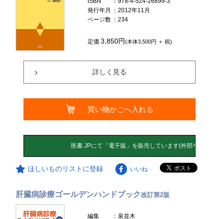
ISBN
：978-4-524-26899-3
発行年月
：2012年11月
ページ数
：234
3,850円
定価
(本体3,500円 ＋ 税)
詳しく見る
買い物かごへ入れる
ほしいものリストに登録
いいね
肝臓病診療ゴールデンハンドブック
改訂第2版
編集
：泉並木