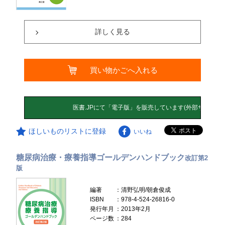
詳しく見る
買い物かごへ入れる
ほしいものリストに登録
いいね
糖尿病治療・療養指導ゴールデンハンドブック
改訂第2
版
編著
：清野弘明/朝倉俊成
ISBN
：978-4-524-26816-0
発行年月
：2013年2月
ページ数
：284