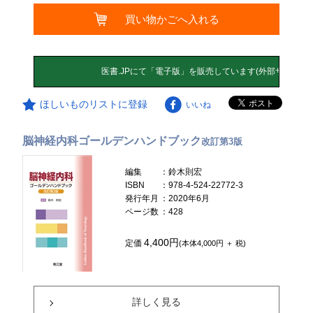
買い物かごへ入れる
ほしいものリストに登録
いいね
脳神経内科ゴールデンハンドブック
改訂第3版
編集
：鈴木則宏
ISBN
：978-4-524-22772-3
発行年月
：2020年6月
ページ数
：428
4,400円
定価
(本体4,000円 ＋ 税)
詳しく見る