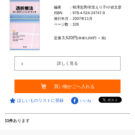
編著
：秋澤忠男/衣笠えり子/小岩文彦
ISBN
：978-4-524-24747-9
発行年月
：2007年11月
ページ数
：326
3,520円
定価
(本体3,200円 ＋ 税)
詳しく見る
買い物かごへ入れる
ほしいものリストに登録
いいね
あります
11件