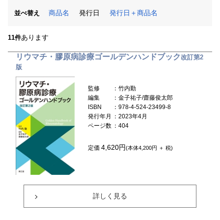
商品名
発行日
発行日＋商品名
並べ替え
あります
11件
リウマチ・膠原病診療ゴールデンハンドブック
改訂第2
版
監修
：竹内勤
編集
：金子祐子/齋藤俊太郎
ISBN
：978-4-524-23499-8
発行年月
：2023年4月
ページ数
：404
4,620円
定価
(本体4,200円 ＋ 税)
詳しく見る