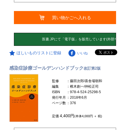
買い物かごへ入れる
ほしいものリストに登録
いいね
感染症診療ゴールデンハンドブック
改訂第2版
監修
：藤田次郎/喜舎場朝和
編集
：椎木創一/仲松正司
ISBN
：978-4-524-25298-5
発行年月
：2018年6月
ページ数
：376
4,400円
定価
(本体4,000円 ＋ 税)