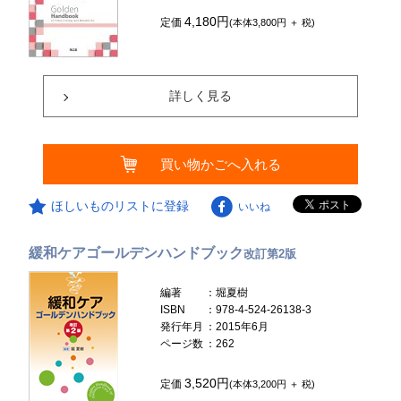
4,180円
定価
(本体3,800円 ＋ 税)
詳しく見る
買い物かごへ入れる
ほしいものリストに登録
いいね
緩和ケアゴールデンハンドブック
改訂第2版
編著
：堀夏樹
ISBN
：978-4-524-26138-3
発行年月
：2015年6月
ページ数
：262
3,520円
定価
(本体3,200円 ＋ 税)