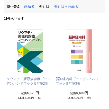
商品名
発行日
発行日＋商品名
並べ替え
あります
11件
リウマチ・膠原病診療ゴール
脳神経内科ゴールデンハンド
デンハンドブック
ブック
改訂第2版
改訂第3版
4,620円
4,400円
定価
定価
(本体4,200円 ＋ 税)
(本体4,000円 ＋ 税)