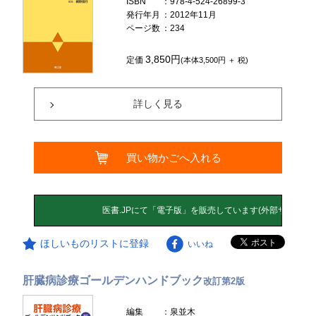
ISBN
：978-4-524-26899-3
発行年月
：2012年11月
ページ数
：234
3,850円
定価
(本体3,500円 ＋ 税)
詳しく見る
買い物かごへ入れる
ほしいものリストに登録
いいね
肝臓病診療ゴールデンハンドブック
改訂第2版
編集
：泉並木