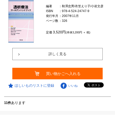
編著
：秋澤忠男/衣笠えり子/小岩文彦
ISBN
：978-4-524-24747-9
発行年月
：2007年11月
ページ数
：326
3,520円
定価
(本体3,200円 ＋ 税)
詳しく見る
買い物かごへ入れる
ほしいものリストに登録
いいね
あります
11件