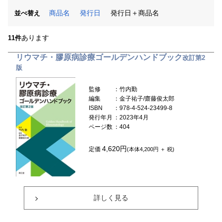
商品名
発行日
発行日＋商品名
並べ替え
あります
11件
リウマチ・膠原病診療ゴールデンハンドブック
改訂第2
版
監修
：竹内勤
編集
：金子祐子/齋藤俊太郎
ISBN
：978-4-524-23499-8
発行年月
：2023年4月
ページ数
：404
4,620円
定価
(本体4,200円 ＋ 税)
詳しく見る