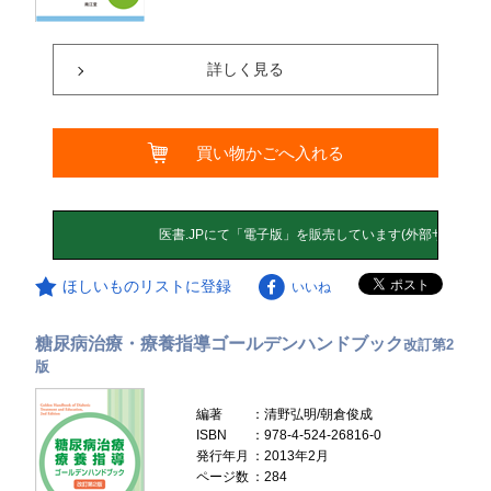
詳しく見る
買い物かごへ入れる
ほしいものリストに登録
いいね
糖尿病治療・療養指導ゴールデンハンドブック
改訂第2
版
編著
：清野弘明/朝倉俊成
ISBN
：978-4-524-26816-0
発行年月
：2013年2月
ページ数
：284