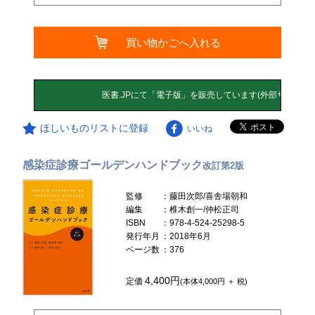
買い物かごへ入れる
ほしいものリストに登録
いいね
感染症診療ゴールデンハンドブック
改訂第2版
監修
：藤田次郎/喜舎場朝和
編集
：椎木創一/仲松正司
ISBN
：978-4-524-25298-5
発行年月
：2018年6月
ページ数
：376
4,400円
定価
(本体4,000円 ＋ 税)