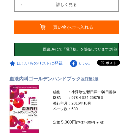
詳しく見る
買い物かごへ入れる
ほしいものリストに登録
いいね
血液内科ゴールデンハンドブック
改訂第2版
編集
：小澤敬也/坂田洋一/神田善伸
ISBN
：978-4-524-25876-5
発行年月
：2016年10月
ページ数
：530
5,060円
定価
(本体4,600円 ＋ 税)