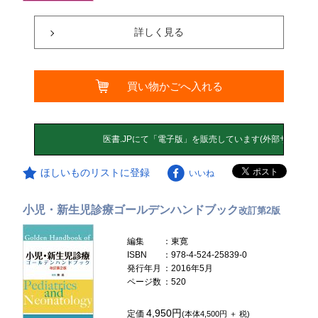
詳しく見る
買い物かごへ入れる
ほしいものリストに登録
いいね
小児・新生児診療ゴールデンハンドブック
改訂第2版
編集
：東寛
ISBN
：978-4-524-25839-0
発行年月
：2016年5月
ページ数
：520
4,950円
定価
(本体4,500円 ＋ 税)