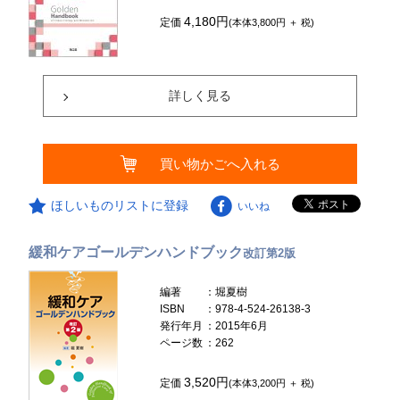
4,180円
定価
(本体3,800円 ＋ 税)
詳しく見る
買い物かごへ入れる
ほしいものリストに登録
いいね
緩和ケアゴールデンハンドブック
改訂第2版
編著
：堀夏樹
ISBN
：978-4-524-26138-3
発行年月
：2015年6月
ページ数
：262
3,520円
定価
(本体3,200円 ＋ 税)