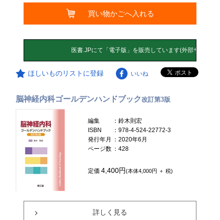
買い物かごへ入れる
ほしいものリストに登録
いいね
脳神経内科ゴールデンハンドブック
改訂第3版
編集
：鈴木則宏
ISBN
：978-4-524-22772-3
発行年月
：2020年6月
ページ数
：428
4,400円
定価
(本体4,000円 ＋ 税)
詳しく見る