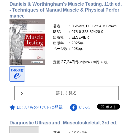
Daniels & Worthingham's Muscle Testing, 11th ed.
- Techniques of Manual Muscle & Physical Perfor
mance
著者
：D.Avers, D.J.Lott & M.Brown
ISBN
：978-0-323-82420-0
出版社
：ELSEVIER
出版年
：2025年
ページ数
：408pp.
27,247円
定価
(本体24,770円 ＋ 税)
詳しく見る
ほしいものリストに登録
いいね
Diagnostic Ultrasound: Musculoskeletal, 3rd ed.