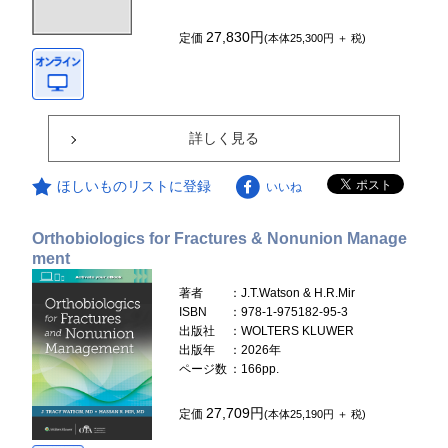
27,830円
定価
(本体25,300円 ＋ 税)
詳しく見る
ほしいものリストに登録
いいね
Orthobiologics for Fractures & Nonunion Manage
ment
著者
：J.T.Watson & H.R.Mir
ISBN
：978-1-975182-95-3
出版社
：WOLTERS KLUWER
出版年
：2026年
ページ数
：166pp.
27,709円
定価
(本体25,190円 ＋ 税)