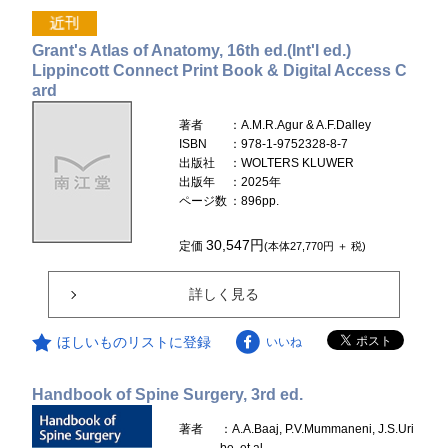
Grant's Atlas of Anatomy, 16th ed.(Int'l ed.)
Lippincott Connect Print Book & Digital Access C
ard
著者
：A.M.R.Agur & A.F.Dalley
ISBN
：978-1-9752328-8-7
出版社
：WOLTERS KLUWER
出版年
：2025年
ページ数
：896pp.
30,547円
定価
(本体27,770円 ＋ 税)
詳しく見る
ほしいものリストに登録
いいね
Handbook of Spine Surgery, 3rd ed.
著者
：A.A.Baaj, P.V.Mummaneni, J.S.Uri
be, et al.