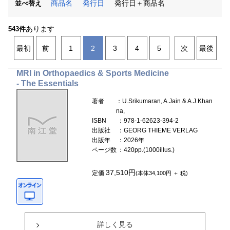
商品名
発行日
発行日＋商品名
並べ替え
あります
543件
最初
前
1
2
3
4
5
次
最後
MRI in Orthopaedics & Sports Medicine
- The Essentials
著者
：U.Srikumaran, A.Jain & A.J.Khan
na,
ISBN
：978-1-62623-394-2
出版社
：GEORG THIEME VERLAG
出版年
：2026年
ページ数
：420pp.(1000illus.)
37,510円
定価
(本体34,100円 ＋ 税)
詳しく見る