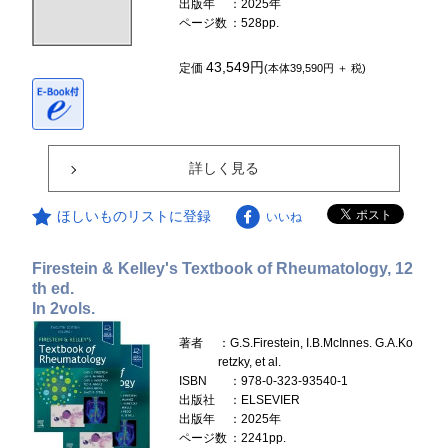
出版年
：2025年
ページ数
：528pp.
43,549円
定価
(本体39,590円 ＋ 税)
詳しく見る
ほしいものリストに登録
いいね
Firestein & Kelley's Textbook of Rheumatology, 12
th ed.
In 2vols.
著者
：G.S.Firestein, I.B.McInnes. G.A.Ko
retzky, et al.
ISBN
：978-0-323-93540-1
出版社
：ELSEVIER
出版年
：2025年
ページ数
：2241pp.