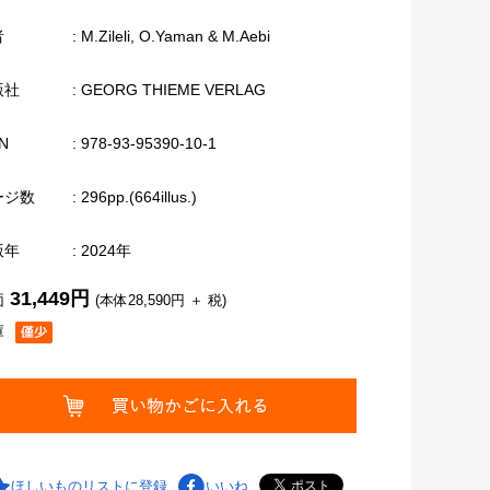
者
: M.Zileli, O.Yaman & M.Aebi
版社
: GEORG THIEME VERLAG
N
: 978-93-95390-10-1
ージ数
: 296pp.(664illus.)
版年
: 2024年
31,449円
価
(本体28,590円 ＋ 税)
庫
ほしいものリストに登録
いいね