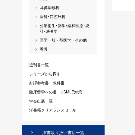
耳鼻咽喉科
歯科･口腔外科
公衆衛生･疫学･緩和医療･統
計･法医学
医学一般・獣医学・その他
看護
近刊書一覧
シリーズから探す
好評参考書・教科書
臨床留学への道 USMLE対策
学会出展一覧
洋書籍クリアランスセール
洋書取り扱い書店一覧