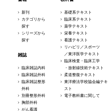
新刊
基礎系テキスト
カテゴリから
臨床系テキスト
探す
薬学テキスト
シリーズから
栄養テキスト
探す
看護テキスト
リハビリ／スポーツ
／東洋医学テキスト
雑誌
臨床検査・臨床工学
臨床雑誌内科
・放射線技術テキスト
臨床雑誌外科
柔道整復テキスト
臨床雑誌整形
東洋療法学校協会編テキ
外科
スト
別冊整形外科
電子教科書に関して
胸部外科
がん看護