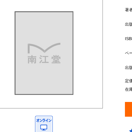
著
出
ISB
ペ
出
定
在