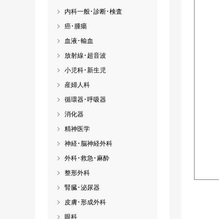
内科一般･診断･検査
癌･腫瘍
血液･輸血
放射線･超音波
小児科･新生児
産婦人科
循環器･呼吸器
消化器
精神医学
神経･脳神経外科
外科･救急･麻酔
整形外科
腎臓･泌尿器
皮膚･形成外科
眼科