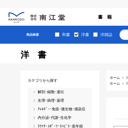
書 籍
和書
洋書
洋雑誌
商品検索
洋書
ホーム
カテゴリから探す
ホーム
解剖･細胞･遺伝
生理･病理･薬理
ｱﾚﾙｷﾞｰ･免疫･微生物･感染症
内分泌･代謝･生化学
ﾘｳﾏﾁ･ｽﾎﾟｰﾂ･ﾘﾊﾋﾞﾘ･老年病