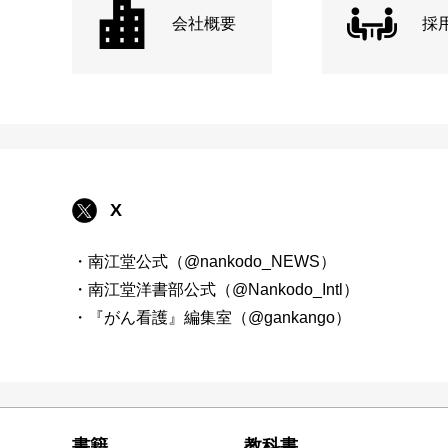
会社概要
採
X
・南江堂公式（@nankodo_NEWS）
・南江堂洋書部公式（@Nankodo_Intl）
・『がん看護』編集室（@gankango）
書籍
教科書