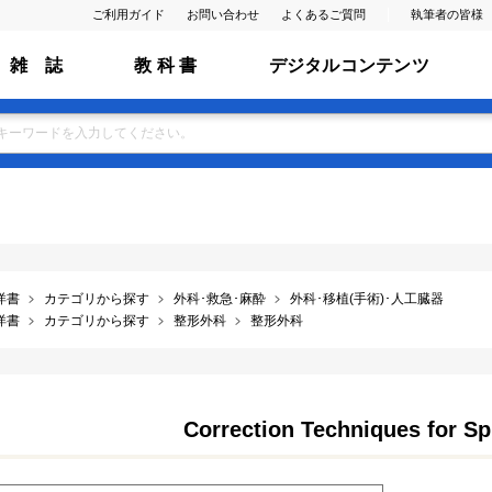
ご利用ガイド
お問い合わせ
よくあるご質問
執筆者の皆様
雑 誌
教 科 書
デジタルコンテンツ
洋書
カテゴリから探す
外科･救急･麻酔
外科･移植(手術)･人工臓器
洋書
カテゴリから探す
整形外科
整形外科
Correction Techniques for Sp