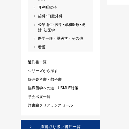
耳鼻咽喉科
歯科･口腔外科
公衆衛生･疫学･緩和医療･統
計･法医学
医学一般・獣医学・その他
看護
近刊書一覧
シリーズから探す
好評参考書・教科書
臨床留学への道 USMLE対策
学会出展一覧
洋書籍クリアランスセール
洋書取り扱い書店一覧