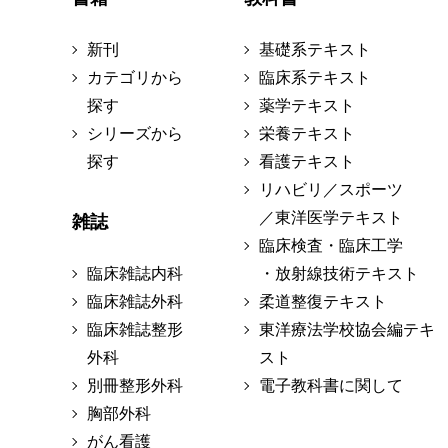
新刊
基礎系テキスト
カテゴリから
臨床系テキスト
探す
薬学テキスト
シリーズから
栄養テキスト
探す
看護テキスト
リハビリ／スポーツ
／東洋医学テキスト
雑誌
臨床検査・臨床工学
臨床雑誌内科
・放射線技術テキスト
臨床雑誌外科
柔道整復テキスト
臨床雑誌整形
東洋療法学校協会編テキ
外科
スト
別冊整形外科
電子教科書に関して
胸部外科
がん看護