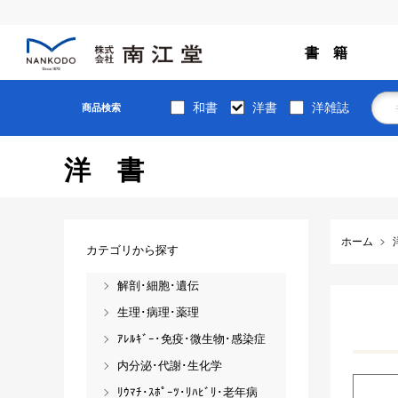
書 籍
和書
洋書
洋雑誌
商品検索
洋書
ホーム
カテゴリから探す
解剖･細胞･遺伝
生理･病理･薬理
ｱﾚﾙｷﾞｰ･免疫･微生物･感染症
内分泌･代謝･生化学
ﾘｳﾏﾁ･ｽﾎﾟｰﾂ･ﾘﾊﾋﾞﾘ･老年病