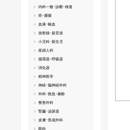
内科一般･診断･検査
癌･腫瘍
血液･輸血
放射線･超音波
小児科･新生児
産婦人科
循環器･呼吸器
消化器
精神医学
神経･脳神経外科
外科･救急･麻酔
整形外科
腎臓･泌尿器
皮膚･形成外科
眼科