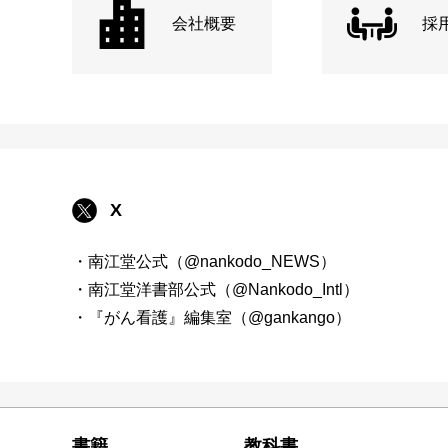
会社概要
採
X
・南江堂公式（@nankodo_NEWS）
・南江堂洋書部公式（@Nankodo_Intl）
・『がん看護』編集室（@gankango）
書籍
教科書