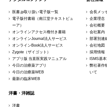
医書.jp取り扱い電子版一覧
会長メッ
電子版付書籍（南江堂テキストビュ
企業理念
ーア）
会社概要
オンラインアクセス権付き書籍
会社案内
オンラインJournal法人サービス
部署別連
オンラインBook法人サービス
会社地図
Zygote（ザイゴット）
採用情報
アプリ版 当直医実践マニュアル
ISMS基
今日の治療薬アプリ
弊社著作
今日の治療薬WEB
いて
最新の臨床WEB
洋書・洋雑誌
洋書