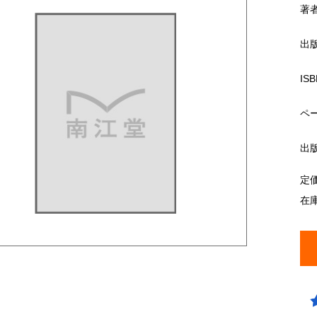
著
出
ISB
ペ
出
定
在