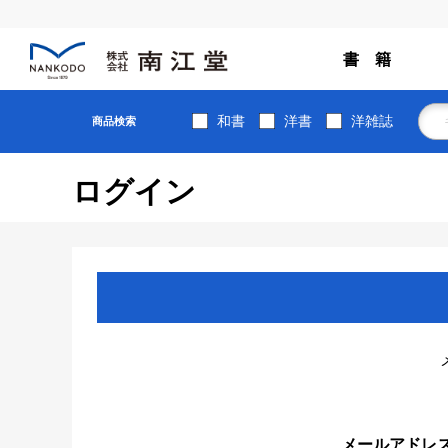
書 籍
和書
洋書
洋雑誌
商品検索
ログイン
メールアドレ