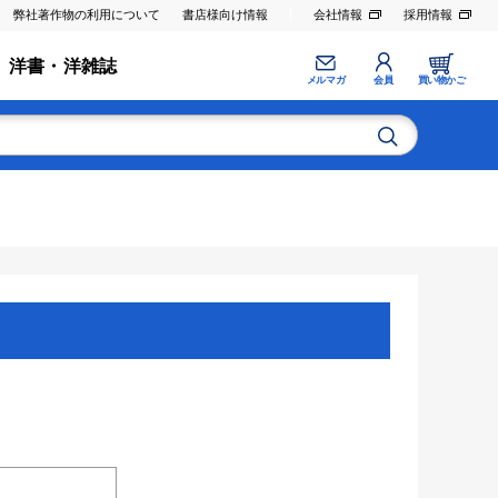
弊社著作物の利用について
書店様向け情報
会社情報
採用情報
洋書・洋雑誌
メルマガ
会員
買い物かご
。