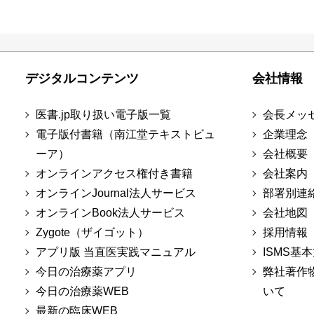
デジタルコンテンツ
会社情報
医書.jp取り扱い電子版一覧
会長メッ
電子版付書籍（南江堂テキストビュ
企業理念
ーア）
会社概要
オンラインアクセス権付き書籍
会社案内
オンラインJournal法人サービス
部署別連
オンラインBook法人サービス
会社地図
Zygote（ザイゴット）
採用情報
アプリ版 当直医実践マニュアル
ISMS基
今日の治療薬アプリ
弊社著作
今日の治療薬WEB
いて
最新の臨床WEB