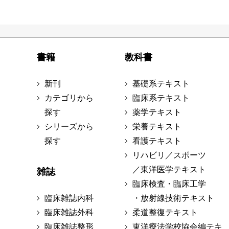
書籍
教科書
新刊
基礎系テキスト
カテゴリから
臨床系テキスト
探す
薬学テキスト
シリーズから
栄養テキスト
探す
看護テキスト
リハビリ／スポーツ
／東洋医学テキスト
雑誌
臨床検査・臨床工学
臨床雑誌内科
・放射線技術テキスト
臨床雑誌外科
柔道整復テキスト
臨床雑誌整形
東洋療法学校協会編テキ