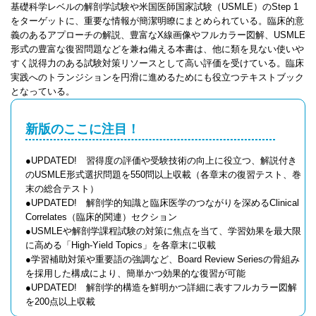
基礎科学レベルの解剖学試験や米国医師国家試験（USMLE）のStep 1
をターゲットに、重要な情報が簡潔明瞭にまとめられている。臨床的意
義のあるアプローチの解説、豊富なX線画像やフルカラー図解、USMLE
形式の豊富な復習問題などを兼ね備える本書は、他に類を見ない使いや
すく説得力のある試験対策リソースとして高い評価を受けている。臨床
実践へのトランジションを円滑に進めるためにも役立つテキストブック
となっている。
新版のここに注目！
●UPDATED! 習得度の評価や受験技術の向上に役立つ、解説付き
のUSMLE形式選択問題を550問以上収載（各章末の復習テスト、巻
末の総合テスト）
●UPDATED! 解剖学的知識と臨床医学のつながりを深めるClinical
Correlates（臨床的関連）セクション
●USMLEや解剖学課程試験の対策に焦点を当て、学習効果を最大限
に高める「High-Yield Topics」を各章末に収載
●学習補助対策や重要語の強調など、Board Review Seriesの骨組み
を採用した構成により、簡単かつ効果的な復習が可能
●UPDATED! 解剖学的構造を鮮明かつ詳細に表すフルカラー図解
を200点以上収載