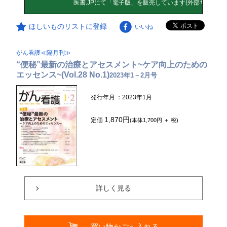
ほしいものリストに登録
いいね
がん看護≪隔月刊≫
“便秘”最新の治療とアセスメント~ケア向上のための
エッセンス~(Vol.28 No.1)
2023年1－2月号
発行年月
：2023年1月
1,870円
定価
(本体1,700円 ＋ 税)
詳しく見る
買い物かごへ入れる