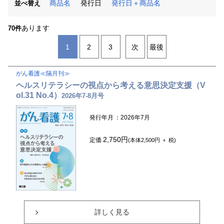
商品名
発行日
発行日＋商品名
並べ替え
あります
70件
1
2
3
次
最後
がん看護≪隔月刊≫
ヘルスリテラシーの視点から考える意思決定支援（V
ol.31 No.4）
2026年7-8月号
発行年月
：2026年7月
2,750円
定価
(本体2,500円 ＋ 税)
詳しく見る