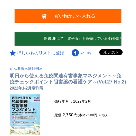
買い物かごへ入れる
ほしいものリストに登録
いいね
がん看護≪隔月刊≫
明日から使える免疫関連有害事象マネジメント～免
疫チェックポイント阻害薬の看護ケア～(Vol.27 No.2)
2022年1‐2月増刊号
発行年月
：2022年2月
2,750円
定価
(本体2,500円 ＋ 税)