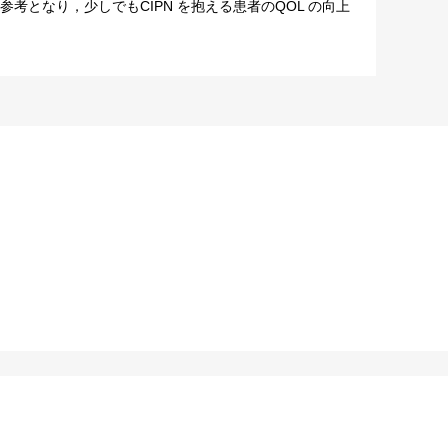
考となり，少しでもCIPN を抱える患者のQOL の向上