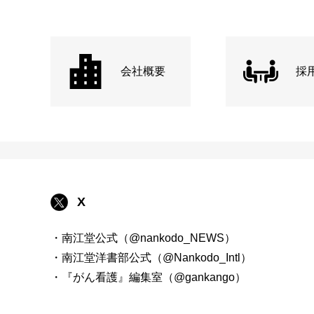
会社概要
採
X
・南江堂公式（@nankodo_NEWS）
・南江堂洋書部公式（@Nankodo_Intl）
・『がん看護』編集室（@gankango）