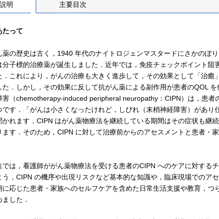
説明
主要目次
あたって
薬の歴史は古く，1940 年代のナイトロジェンマスタードにさかのぼり
は分子標的治療薬が誕生しました．近年では，免疫チェックポイント阻
た．これにより，がんの治療も大きく進歩して，その効果として「治癒」
した．しかし，その効果に反して抗がん薬による副作用が患者のQOL 
（chemotherapy-induced peripheral neuropathy：C
つです．「がんは小さくなったけれど，しびれ（末梢神経障害）があり
聞かれます．CIPN はがん薬物療法を継続している期間はその症状も継
ります．そのため，CIPN に対して治療前からのアセスメントと患者・
．
では，看護師ががん薬物療法を受ける患者のCIPN へのケアに対する
よう，CIPN の機序や出現リスクなど基本的な知識や，臨床現場でのア
期に応じた患者・家族へのセルフケアを含めた日常生活支援や教育，つ
めました．