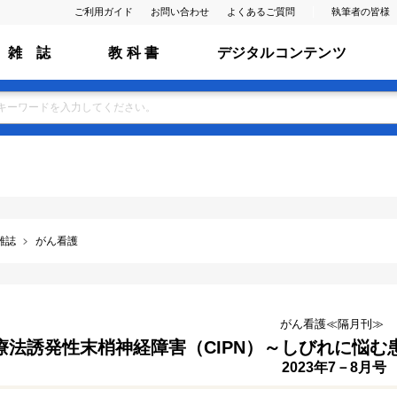
ご利用ガイド
お問い合わせ
よくあるご質問
執筆者の皆様
雑 誌
教 科 書
デジタルコンテンツ
雑誌
がん看護
がん看護≪隔月刊≫
法誘発性末梢神経障害（CIPN）～しびれに悩む患者に
2023年7－8月号