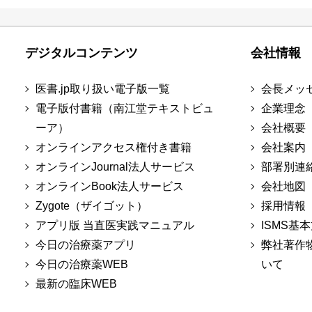
デジタルコンテンツ
会社情報
医書.jp取り扱い電子版一覧
会長メッ
電子版付書籍（南江堂テキストビュ
企業理念
ーア）
会社概要
オンラインアクセス権付き書籍
会社案内
オンラインJournal法人サービス
部署別連
オンラインBook法人サービス
会社地図
Zygote（ザイゴット）
採用情報
アプリ版 当直医実践マニュアル
ISMS基
今日の治療薬アプリ
弊社著作
今日の治療薬WEB
いて
最新の臨床WEB