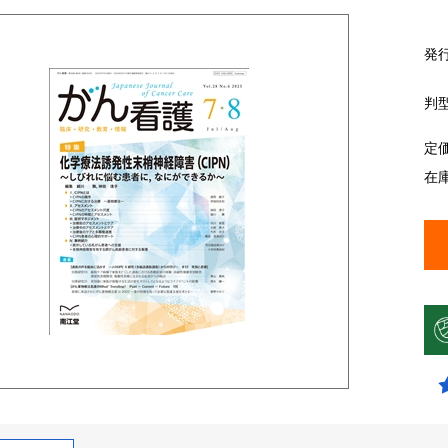
発
判
定
在