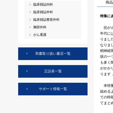
商品
臨床雑誌内科
臨床雑誌外科
特集に
臨床雑誌整形外科
胸部外科
抗がん
年代に
がん看護
りまし
なりま
梢神経障害
和書取り扱い書店一覧
状の一
も多く
がかか
正誤表一覧
ります
本特集
サポート情報一覧
組める
ての時
てまと