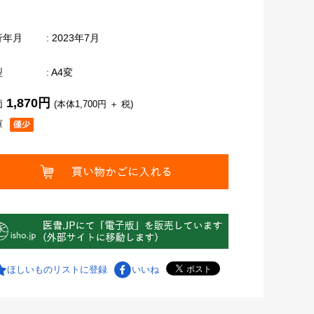
行年月
: 2023年7月
型
: A4変
1,870円
価
(本体1,700円 ＋ 税)
庫
ほしいものリストに登録
いいね