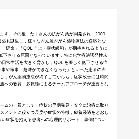
ます．その後，たくさんの抗がん薬が開発され，2000
害薬も誕生し，様々ながん腫ががん薬物療法の適応とな
「延命」「QOL 向上・症状緩和」が期待されるように
を低下させる原因となっています．特に化学療法誘発性末
IPN）は，患者の日常生活を大きく脅かし，QOL を著しく低下させる症
仕事や家事，趣味ができなくなった」といった患者の声
続し，がん薬物療法が終了してからも，症状改善には時間
家族への教育，多職種によるチームアプローチが重要とな
チームの一員として，症状の早期発見・安全に治療に取り
セスメントに役立つ尺度や症状の特徴，療養経過をとおし
らい症状を抱える患者への心理的サポート，事例につい