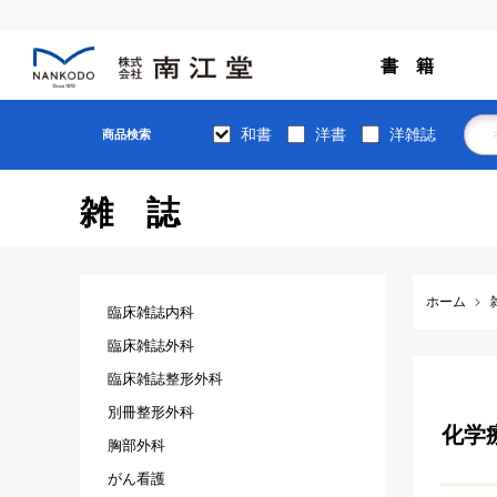
書 籍
和書
洋書
洋雑誌
商品検索
雑誌
ホーム
臨床雑誌内科
臨床雑誌外科
臨床雑誌整形外科
別冊整形外科
化学療
胸部外科
がん看護