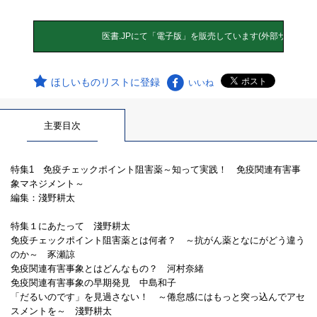
ほしいものリストに登録
いいね
主要目次
特集1 免疫チェックポイント阻害薬～知って実践！ 免疫関連有害事
象マネジメント～
編集：淺野耕太
特集１にあたって 淺野耕太
免疫チェックポイント阻害薬とは何者？ ～抗がん薬となにがどう違う
のか～ 豕瀬諒
免疫関連有害事象とはどんなもの？ 河村奈緒
免疫関連有害事象の早期発見 中島和子
「だるいのです」を見過さない！ ～倦怠感にはもっと突っ込んでアセ
スメントを～ 淺野耕太