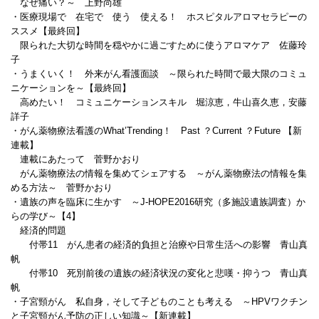
なぜ痛い？～ 上野尚雄
・医療現場で 在宅で 使う 使える！ ホスピタルアロマセラピーの
ススメ【最終回】
限られた大切な時間を穏やかに過ごすために使うアロマケア 佐藤玲
子
・うまくいく！ 外来がん看護面談 ～限られた時間で最大限のコミュ
ニケーションを～【最終回】
高めたい！ コミュニケーションスキル 堀涼恵，牛山喜久恵，安藤
詳子
・がん薬物療法看護のWhat’Trending！ Past ？Current ？Future 【新
連載】
連載にあたって 菅野かおり
がん薬物療法の情報を集めてシェアする ～がん薬物療法の情報を集
める方法～ 菅野かおり
・遺族の声を臨床に生かす ～J-HOPE2016研究（多施設遺族調査）か
らの学び～【4】
経済的問題
付帯11 がん患者の経済的負担と治療や日常生活への影響 青山真
帆
付帯10 死別前後の遺族の経済状況の変化と悲嘆・抑うつ 青山真
帆
・子宮頸がん 私自身，そして子どものことも考える ～HPVワクチン
と子宮頸がん予防の正しい知識～【新連載】