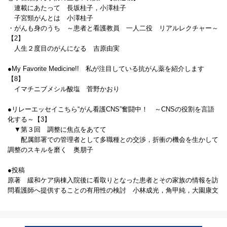
連載にあたって 長坂桂子，小澤桂子
子宮頸がんとは 小澤桂子
・がんも身のうち ～患者と看護教員 一人二役 リアルレクチャー～
【2】
人生２度目のがんになる 吉原由実
●My Favorite Medicine!! 私が注目している抗がん薬を紹介します
【8】
イマチニブメシル酸塩 菅野かおり
●リレーエッセイこちら“がん看護CNS”奮闘中！ ～CNSの役割を言語
化する～【3】
▼第３回 調整に焦点をあてて
配属部署での管理者として多職種との交渉，折衝の機会を生かして
調整のスキルを磨く 奥朋子
●投稿
原著 緩和ケア病棟入院後に看取りとなった患者とその家族の情報を訪
問看護師へ提供することの有用性の検討 小林成光，角甲純，大園康文