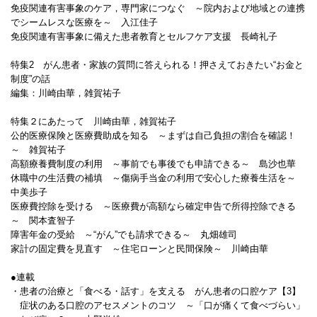
免疫関連有害事象のケア，専門家につなぐ ～院内および地域との連携
でシームレスな医療を～ 入江佳子
免疫関連有害事象に備えた患者教育とセルフケア支援 長崎礼子
特集2 がん患者・家族の質問に答えられる！押さえておきたい“お金と
制度”の話
編集：川崎由華，雑賀祐子
特集２にあたって 川崎由華，雑賀祐子
公的医療保険と医療費助成を知る ～まずは自己負担の割合を確認！
～ 雑賀祐子
高額療養費制度の利用 ～事前でも事後でも申請できる～ 島沙也華
休職中の生活費の補填 ～傷病手当金の利用で安心した療養生活を～
中美歩子
医療費控除を受ける ～医療費が高額なら確定申告で所得控除できる
～ 関本査智子
障害年金の受給 ～“がん”でも請求できる～ 丸畑雄司
家計の固定費を見直す ～住宅ローンと民間保険～ 川崎由華
●連載
・患者の治療と「食べる・話す」を支える がん患者の口腔ケア【3】
症状のある口腔のアセスメントのコツ ～「口が痛くて食べづらい」