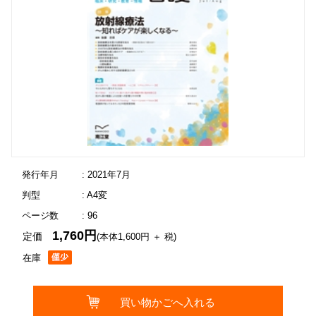
発行年月
: 2021年7月
判型
: A4変
ページ数
: 96
1,760円
定価
(本体1,600円 ＋ 税)
在庫