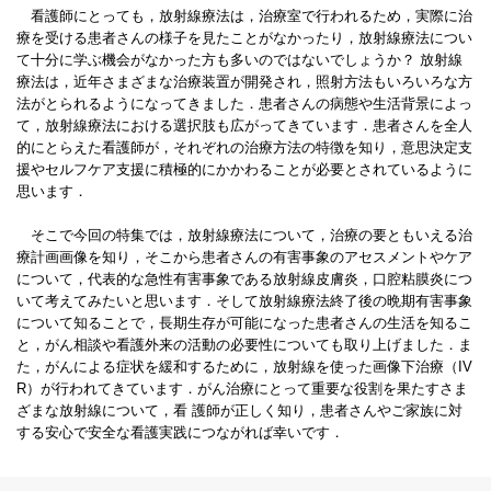
看護師にとっても，放射線療法は，治療室で行われるため，実際に治
療を受ける患者さんの様子を見たことがなかったり，放射線療法につい
て十分に学ぶ機会がなかった方も多いのではないでしょうか？ 放射線
療法は，近年さまざまな治療装置が開発され，照射方法もいろいろな方
法がとられるようになってきました．患者さんの病態や生活背景によっ
て，放射線療法における選択肢も広がってきています．患者さんを全人
的にとらえた看護師が，それぞれの治療方法の特徴を知り，意思決定支
援やセルフケア支援に積極的にかかわることが必要とされているように
思います．
そこで今回の特集では，放射線療法について，治療の要ともいえる治
療計画画像を知り，そこから患者さんの有害事象のアセスメントやケア
について，代表的な急性有害事象である放射線皮膚炎，口腔粘膜炎につ
いて考えてみたいと思います．そして放射線療法終了後の晩期有害事象
について知ることで，長期生存が可能になった患者さんの生活を知るこ
と，がん相談や看護外来の活動の必要性についても取り上げました．ま
た，がんによる症状を緩和するために，放射線を使った画像下治療（IV
R）が行われてきています．がん治療にとって重要な役割を果たすさま
ざまな放射線について，看 護師が正しく知り，患者さんやご家族に対
する安心で安全な看護実践につながれば幸いです．