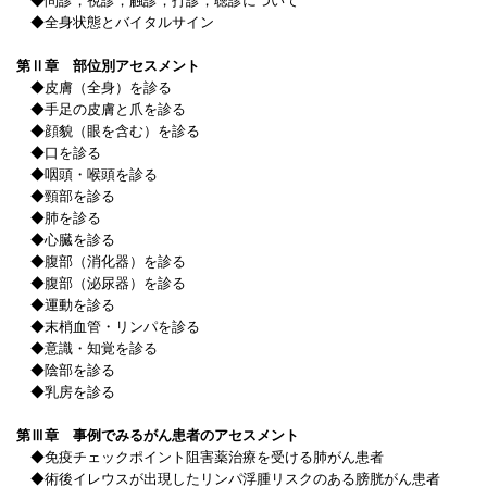
◆問診，視診，触診，打診，聴診について
◆全身状態とバイタルサイン
第Ⅱ章 部位別アセスメント
◆皮膚（全身）を診る
◆手足の皮膚と爪を診る
◆顔貌（眼を含む）を診る
◆口を診る
◆咽頭・喉頭を診る
◆頸部を診る
◆肺を診る
◆心臓を診る
◆腹部（消化器）を診る
◆腹部（泌尿器）を診る
◆運動を診る
◆末梢血管・リンパを診る
◆意識・知覚を診る
◆陰部を診る
◆乳房を診る
第Ⅲ章 事例でみるがん患者のアセスメント
◆免疫チェックポイント阻害薬治療を受ける肺がん患者
◆術後イレウスが出現したリンパ浮腫リスクのある膀胱がん患者