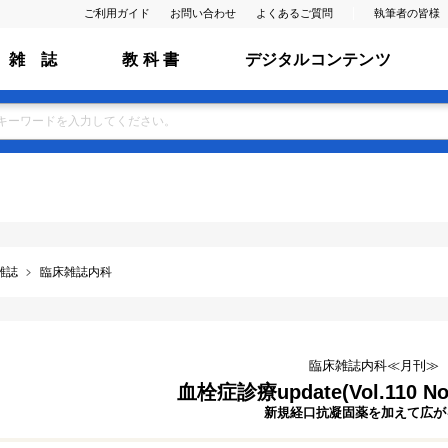
ご利用ガイド
お問い合わせ
よくあるご質問
執筆者の皆様
雑 誌
教 科 書
デジタルコンテンツ
雑誌
臨床雑誌内科
臨床雑誌内科≪月刊≫
血栓症診療update(Vol.110 No
新規経口抗凝固薬を加えて広が