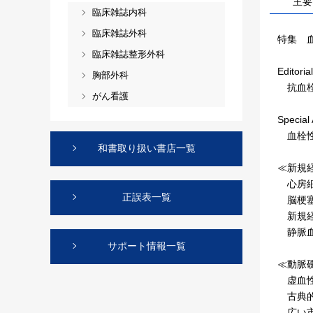
主要
臨床雑誌内科
臨床雑誌外科
特集 血
臨床雑誌整形外科
Editorial
胸部外科
抗血栓
がん看護
Special 
血栓性
和書取り扱い書店一覧
≪新規
心房細
正誤表一覧
脳梗塞
新規経
静脈血
サポート情報一覧
≪動脈
虚血性
古典的な
広い市場