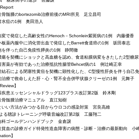
Report
髄腫のbortezomib治療前後のMRI所見 足立昌司
水痘の1例 奥田浩人
で発症した高齢女性のHenoch－Schonlein紫斑病の1例 内藤優香
薬内服中に消化管出血で発症したBarrett食道癌の1例 坂田泰志
を伴った自己免疫性膵炎の1例 静間徹
瘍を契機にショックと高血糖を認め、食道粘膜病変をきたした2型糖尿
害薬が有効であった治療抵抗性腸管Behcet病の1 例辻崎正幸
結石による閉塞性黄疸を契機に顕性化した、C型慢性肝炎を伴う自己免
治療で救命しえた肝・心・腎不全合併甲状腺クリーゼの1例 元舞子
Review】
疾患エッセンシャルドラッグ123プラス改訂第2版 鈴木剛
骨髄腫治療マニュアル 直江知樹
いい方法がみつかる目からウロコの感染対策 宮良高維
よる聴診トレーニング呼吸音編改訂第2版 工藤翔二
科ゴールデンハンドブック 金倉譲
貧血の診療ガイド特発性造血障害の病態・診断・治療の最新動向 小
mation】