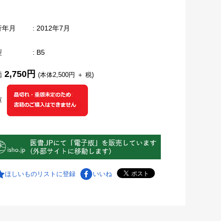
行年月
: 2012年7月
型
: B5
2,750円
価
(本体2,500円 ＋ 税)
庫
ほしいものリストに登録
いいね