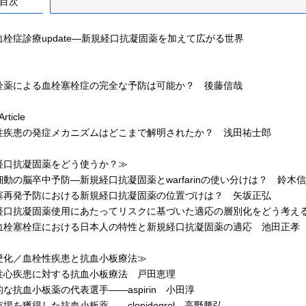
目次
栓症診療update―新規経口抗凝固薬を加えて広がる世界
薬による血栓塞栓症の完全な予防は可能か？ 後藤信哉
Article
疾患の発症メカニズムはどこまで解明されたか？ 浅田祐士郎
経口抗凝固薬をどう使うか？≫
動の脳卒中予防―新規経口抗凝固薬とwarfarinの使い分けは？ 鈴木
再発予防における新規経口抗凝固薬の位置づけは？ 矢坂正弘
口抗凝固薬使用にあたってリスクに基づいた適応の層別化をどう考え
栓塞栓症における日本人の特性と新規経口抗凝固薬の適応 池田正孝
硬化／血栓性疾患と抗血小板療法≫
心疾患に対する抗血小板療法 戸田恵理
抗血小板薬の代表選手――aspirin 小田淳
を獲得した抗血小板薬――clopidogrel 高野勝弘