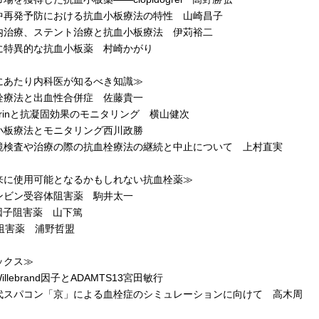
再発予防における抗血小板療法の特性 山崎昌子
治療、ステント治療と抗血小板療法 伊苅裕二
特異的な抗血小板薬 村崎かがり
にあたり内科医が知るべき知識≫
療法と出血性合併症 佐藤貴一
arinと抗凝固効果のモニタリング 横山健次
板療法とモニタリング西川政勝
検査や治療の際の抗血栓療法の継続と中止について 上村直実
来に使用可能となるかもしれない抗血栓薬≫
ビン受容体阻害薬 駒井太一
因子阻害薬 山下篤
I阻害薬 浦野哲盟
ックス≫
illebrand因子とADAMTS13宮田敏行
スパコン「京」による血栓症のシミュレーションに向けて 高木周