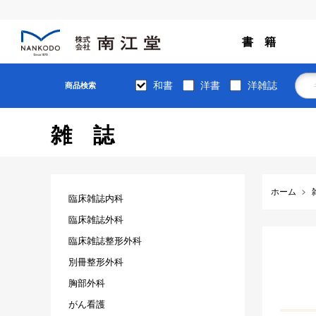
書 籍
和書
洋書
洋雑誌
商品検索
雑誌
ホーム
臨床雑誌内科
臨床雑誌外科
臨床雑誌整形外科
別冊整形外科
胸部外科
がん看護