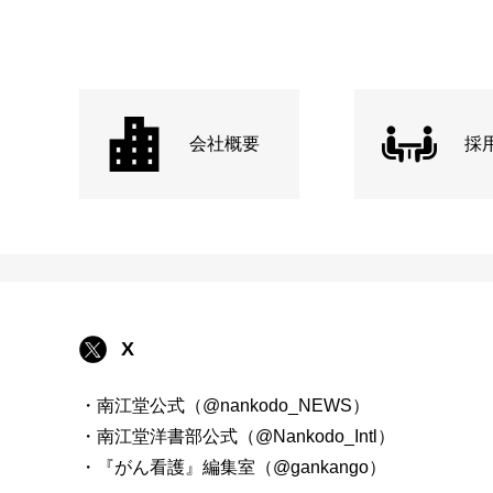
会社概要
採
X
・南江堂公式（@nankodo_NEWS）
・南江堂洋書部公式（@Nankodo_Intl）
・『がん看護』編集室（@gankango）