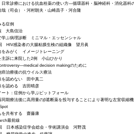
 日常診療における抗血栓薬の使い方―循環器科・脳神経科・消化器科
哉（司会）・河村朗夫・山崎昌子・河合隆
みる症例
 大島信治
で学ぶ病理診断 ミニマル・エッセンシャル
回 HIV感染者の大腸粘膜生検の組織像 望月眞
力をみがく イメージトレーニング
主訴に来院した2例 小山ひかり
troversy―medical decision makingのために
癌治療後の抗ウイルス療法
認めない 田中真二
認める 吉田晴彦
ノート：症例から学ぶピットフォール
同期療法後に高用量のβ遮断薬を投与することにより著明な左室収縮機
Spot
を共有する 齋藤康
arch最前線
回 日本感染症学会総会・学術講演会 河野茂
回 糖尿病学の進歩 佐藤譲