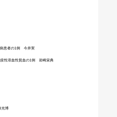
病患者の1例 今井実
疫性溶血性貧血の1例 岩崎栄典
峰光博