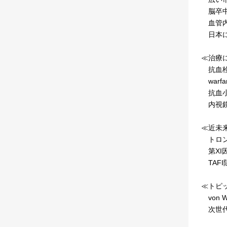
脳卒中
血管内
日本に
≪治療
抗血栓
warf
抗血小
内視鏡
≪近未
トロン
第XI
TAF
≪トピ
von W
次世代