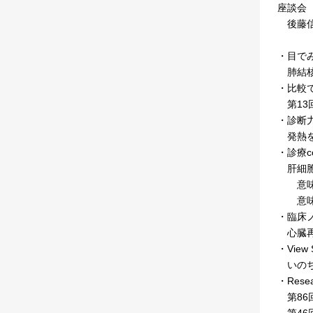
座談会
後藤信
・目で
肺結核
・比較
第13
・診断
発熱を
・診療con
肝細胞
意味を
意味を
・臨床
心臓再
・View 
いのち
・Rese
第86
第46