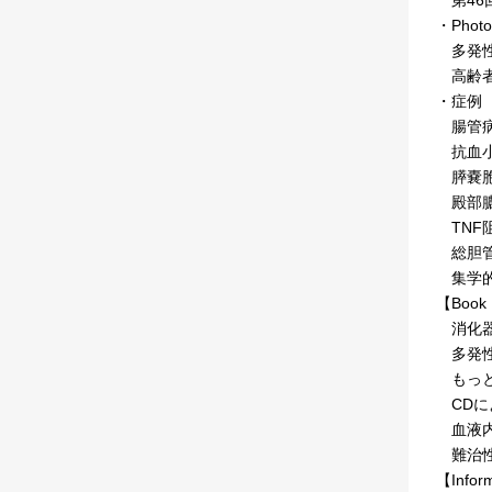
・Photo
多発性骨
高齢者
・症例
腸管病変
抗血小板
膵嚢胞
殿部膿
TNF阻
総胆管
集学的
【Book 
消化器
多発性
もっと
CDに
血液内
難治性
【Infor