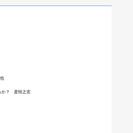
信也
るか？ 是恒之宏