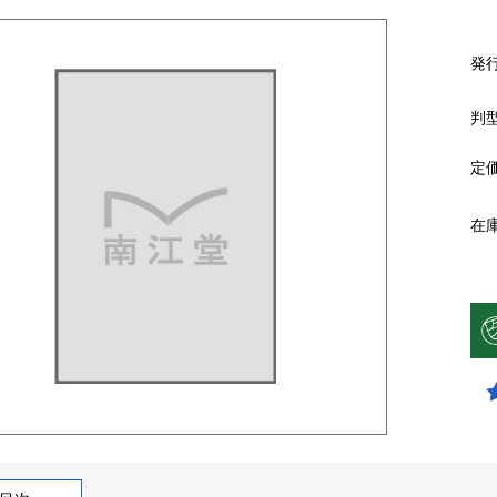
発
判
定
在