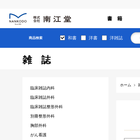
書 籍
和書
洋書
洋雑誌
商品検索
雑誌
ホーム
臨床雑誌内科
臨床雑誌外科
臨床雑誌整形外科
別冊整形外科
胸部外科
がん看護