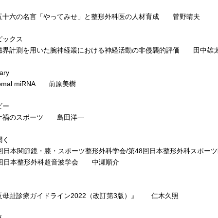
十六の名言「やってみせ」と整形外科医の人材育成 菅野晴夫
ピックス
界計測を用いた腕神経叢における神経活動の非侵襲的評価 田中雄
ary
omal miRNA 前原美樹
ビー
禍のスポーツ 島田洋一
聞く
回日本関節鏡・膝・スポーツ整形外科学会/第48回日本整形外科スポー
回日本整形外科超音波学会 中瀬順介
母趾診療ガイドライン2022（改訂第3版）』 仁木久照
卓