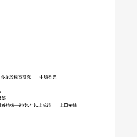
る多施設観察研究 中嶋香児
る
哲郎
骨移植術―術後5年以上成績 上田祐輔