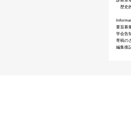
歴史的
Informa
要旨募
学会告
寄稿の
編集後