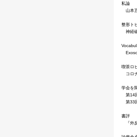
私論
山本五
整形ト
神経磁
Vocabul
Exos
喫茶ロ
コロナ
学会を
第14
第33
書評
『外反
診療余