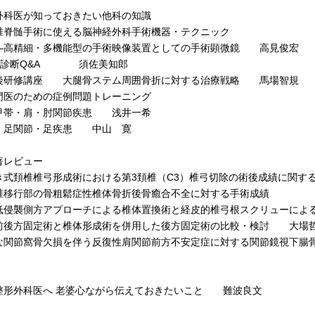
科医が知っておきたい他科の知識
髄手術に使える脳神経外科手術機器・テクニック
細・多機能型の手術映像装置としての手術顕微鏡 高見俊宏
診断Q&A 須佐美知郎
修講座 大腿骨ステム周囲骨折に対する治療戦略 馬場智規
のための症例問題トレーニング
・肩・肘関節疾患 浅井一希
関節・足疾患 中山 寛
著レビュー
式頚椎椎弓形成術における第3頚椎（C3）椎弓切除の術後成績に関す
移行部の骨粗鬆症性椎体骨折後骨癒合不全に対する手術成績
襲側方アプローチによる椎体置換術と経皮的椎弓根スクリューによ
固定術と椎体形成術を併用した後方固定術の比較・検討 大場
関節窩骨欠損を伴う反復性肩関節前方不安定症に対する関節鏡視下腸
形外科医へ 老婆心ながら伝えておきたいこと 難波良文