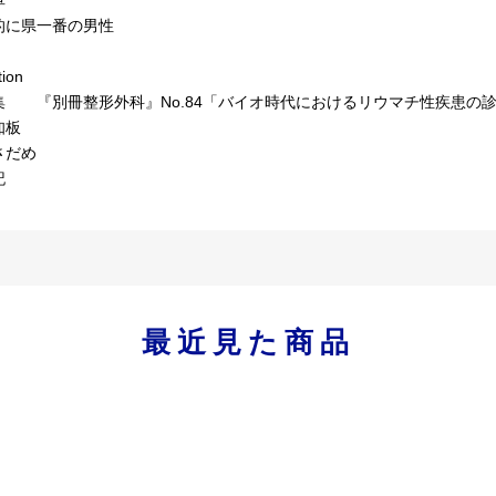
に県一番の男性
tion
集 『別冊整形外科』No.84「バイオ時代におけるリウマチ性疾患の
知板
さだめ
記
最近見た商品