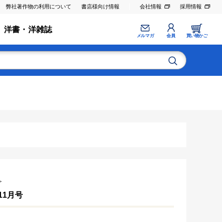
弊社著作物の利用について
書店様向け情報
会社情報
採用情報
洋書・洋雑誌
メルマガ
会員
買い物かご
≫
年11月号