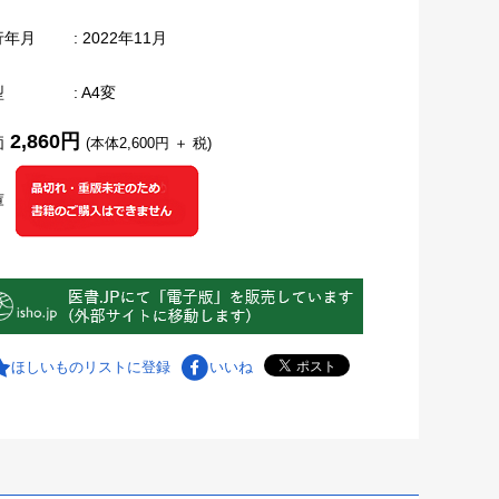
行年月
: 2022年11月
型
: A4変
2,860円
価
(本体2,600円 ＋ 税)
庫
ほしいものリストに登録
いいね