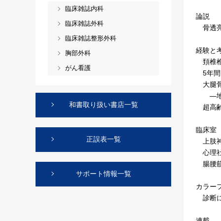
臨床雑誌内科
論説
臨床雑誌外科
骨透亮
臨床雑誌整形外科
経験と
胸部外科
頚椎椎
がん看護
5年間
大腿骨
―地方
和書取り扱い書店一覧
超高齢
臨床室
正誤表一覧
上肢神
心理社
腸腰筋
サポート情報一覧
カラー
診断に
連載