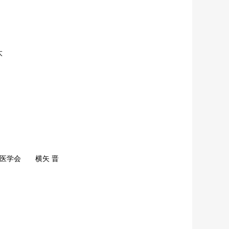
太
ツ医学会 横矢 晋