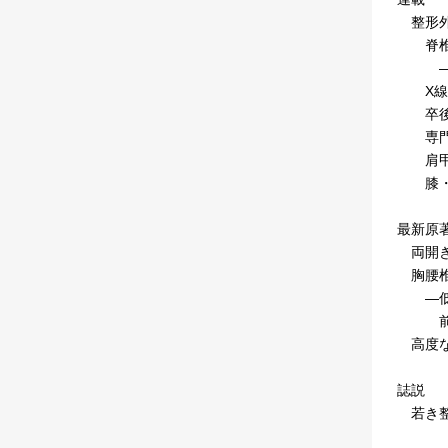
整形外
脊椎脊
―高精
X線
卒後研
専門医
肩甲帯
膝・足
最新原
両開き
胸腰椎
―低侵
前後方
高度な
誌説
若き整