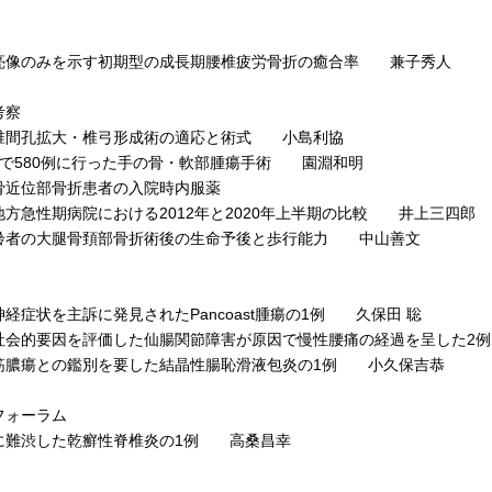
像のみを示す初期型の成長期腰椎疲労骨折の癒合率 兼子秀人
考察
間孔拡大・椎弓形成術の適応と術式 小島利協
で580例に行った手の骨・軟部腫瘍手術 園淵和明
近位部骨折患者の入院時内服薬
急性期病院における2012年と2020年上半期の比較 井上三四郎
者の大腿骨頚部骨折術後の生命予後と歩行能力 中山善文
経症状を主訴に発見されたPancoast腫瘍の1例 久保田 聡
会的要因を評価した仙腸関節障害が原因で慢性腰痛の経過を呈した2
膿瘍との鑑別を要した結晶性腸恥滑液包炎の1例 小久保吉恭
フォーラム
難渋した乾癬性脊椎炎の1例 高桑昌幸