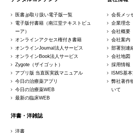
医書.jp取り扱い電子版一覧
会長メッ
電子版付書籍（南江堂テキストビュ
企業理念
ーア）
会社概要
オンラインアクセス権付き書籍
会社案内
オンラインJournal法人サービス
部署別連
オンラインBook法人サービス
会社地図
Zygote（ザイゴット）
採用情報
アプリ版 当直医実践マニュアル
ISMS基
今日の治療薬アプリ
弊社著作
今日の治療薬WEB
いて
最新の臨床WEB
洋書・洋雑誌
洋書