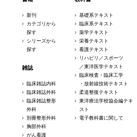
新刊
基礎系テキスト
カテゴリから
臨床系テキスト
探す
薬学テキスト
シリーズから
栄養テキスト
探す
看護テキスト
リハビリ／スポーツ
／東洋医学テキスト
雑誌
臨床検査・臨床工学
臨床雑誌内科
・放射線技術テキスト
臨床雑誌外科
柔道整復テキスト
臨床雑誌整形
東洋療法学校協会編テキ
外科
スト
別冊整形外科
電子教科書に関して
胸部外科
がん看護