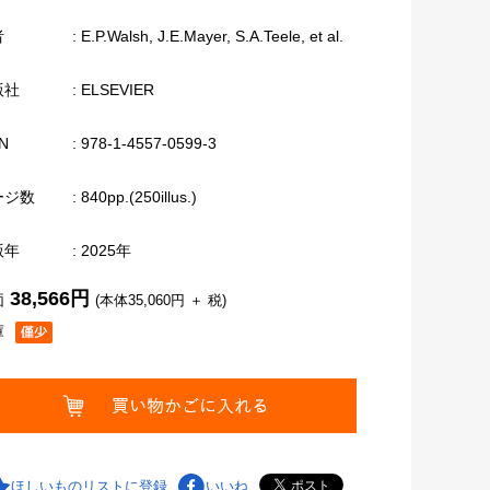
者
: E.P.Walsh, J.E.Mayer, S.A.Teele, et al.
版社
: ELSEVIER
N
: 978-1-4557-0599-3
ージ数
: 840pp.(250illus.)
版年
: 2025年
38,566円
価
(本体35,060円 ＋ 税)
庫
ほしいものリストに登録
いいね