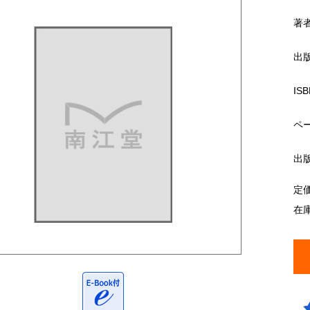
著
出
ISB
ペ
出
定
在