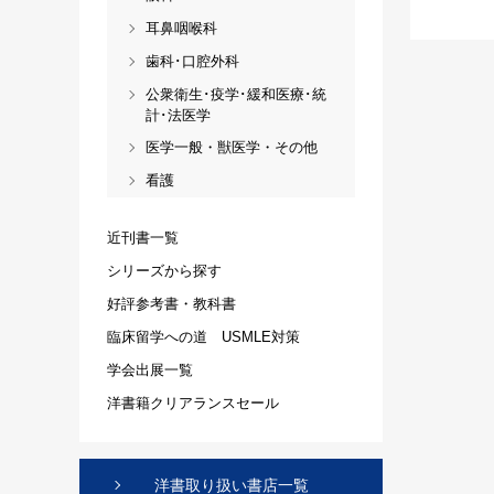
耳鼻咽喉科
歯科･口腔外科
公衆衛生･疫学･緩和医療･統
計･法医学
医学一般・獣医学・その他
看護
近刊書一覧
シリーズから探す
好評参考書・教科書
臨床留学への道 USMLE対策
学会出展一覧
洋書籍クリアランスセール
洋書取り扱い書店一覧