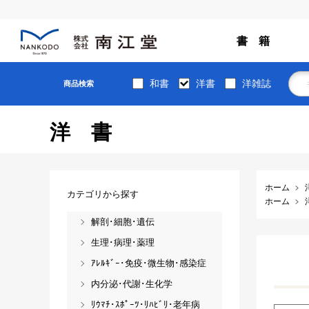
書 籍
和書
洋書
洋雑誌
商品検索
洋書
ホーム
カテゴリから探す
ホーム
解剖･細胞･遺伝
生理･病理･薬理
ｱﾚﾙｷﾞｰ･免疫･微生物･感染症
内分泌･代謝･生化学
ﾘｳﾏﾁ･ｽﾎﾟｰﾂ･ﾘﾊﾋﾞﾘ･老年病