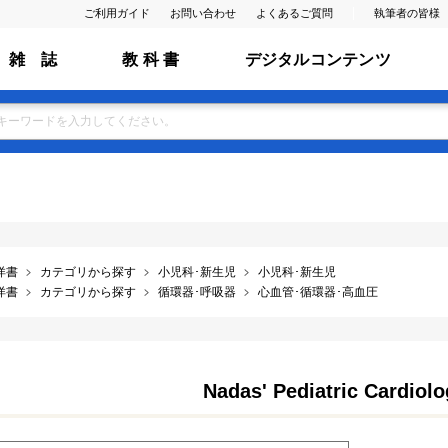
ご利用ガイド
お問い合わせ
よくあるご質問
執筆者の皆様
雑 誌
教 科 書
デジタルコンテンツ
洋書
カテゴリから探す
小児科･新生児
小児科･新生児
洋書
カテゴリから探す
循環器･呼吸器
心血管･循環器･高血圧
Nadas' Pediatric Cardiolo