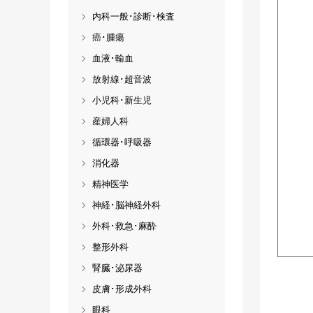
内科一般･診断･検査
癌･腫瘍
血液･輸血
放射線･超音波
小児科･新生児
産婦人科
循環器･呼吸器
消化器
精神医学
神経･脳神経外科
外科･救急･麻酔
整形外科
腎臓･泌尿器
皮膚･形成外科
眼科