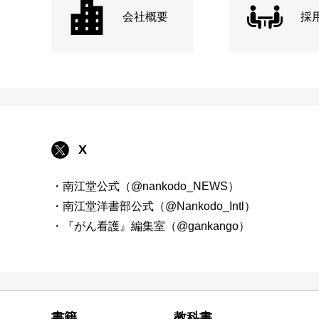
会社概要
採
X
・南江堂公式（@nankodo_NEWS）
・南江堂洋書部公式（@Nankodo_Intl）
・『がん看護』編集室（@gankango）
書籍
教科書