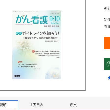
発
定
在
説明
主要目次
序文