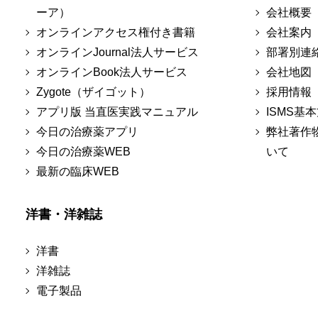
ーア）
会社概要
オンラインアクセス権付き書籍
会社案内
オンラインJournal法人サービス
部署別連
オンラインBook法人サービス
会社地図
Zygote（ザイゴット）
採用情報
アプリ版 当直医実践マニュアル
ISMS基
今日の治療薬アプリ
弊社著作
今日の治療薬WEB
いて
最新の臨床WEB
洋書・洋雑誌
洋書
洋雑誌
電子製品