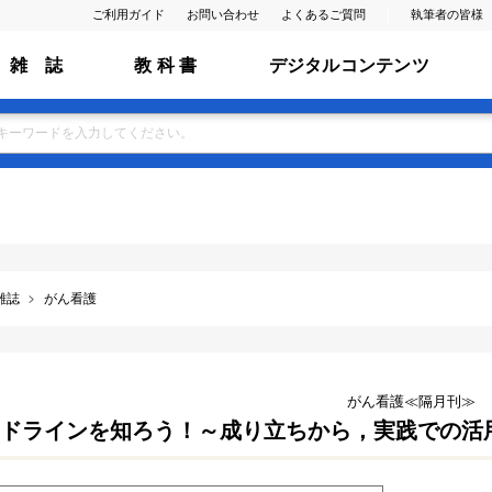
ご利用ガイド
お問い合わせ
よくあるご質問
執筆者の皆様
雑 誌
教 科 書
デジタルコンテンツ
雑誌
がん看護
がん看護≪隔月刊≫
ドラインを知ろう！～成り立ちから，実践での活用まで～