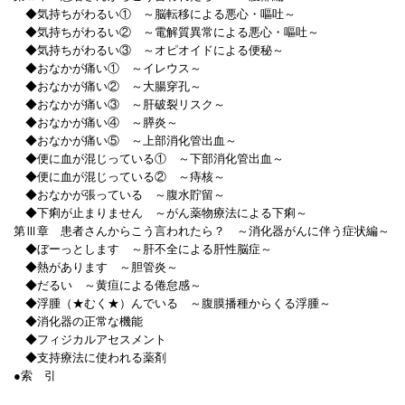
◆気持ちがわるい① ～脳転移による悪心・嘔吐～
◆気持ちがわるい② ～電解質異常による悪心・嘔吐～
◆気持ちがわるい③ ～オピオイドによる便秘～
◆おなかが痛い① ～イレウス～
◆おなかが痛い② ～大腸穿孔～
◆おなかが痛い③ ～肝破裂リスク～
◆おなかが痛い④ ～膵炎～
◆おなかが痛い⑤ ～上部消化管出血～
◆便に血が混じっている① ～下部消化管出血～
◆便に血が混じっている② ～痔核～
◆おなかが張っている ～腹水貯留～
◆下痢が止まりません ～がん薬物療法による下痢～
第Ⅲ章 患者さんからこう言われたら？ ～消化器がんに伴う症状編～
◆ぼーっとします ～肝不全による肝性脳症～
◆熱があります ～胆管炎～
◆だるい ～黄疸による倦怠感～
◆浮腫（★むく★）んでいる ～腹膜播種からくる浮腫～
◆消化器の正常な機能
◆フィジカルアセスメント
◆支持療法に使われる薬剤
●索 引