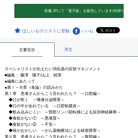
ほしいものリストに登録
いいね
序文
主要目次
スペシャリストが伝えたい消化器の症状マネジメント
■編集： 藤澤 陽子/山上 睦実
●編集にあたって
●第Ⅰ～Ⅲ章（各論）の読みかた
第Ⅰ章 患者さんからこう言われたら？ ～口腔編～
◆口が乾く ～唾液分泌障害～
◆口の中があれている ～口腔粘膜炎～
◆飲み込みにくい ～頸部リンパ節転移による反回神経麻痺～
◆食欲がない① ～悪液質～
◆食欲がない② ～不安～
◆味がおかしい ～がん薬物療法による味覚障害～
第Ⅱ章 患者さんからこう言われたら？ ～腹部編～