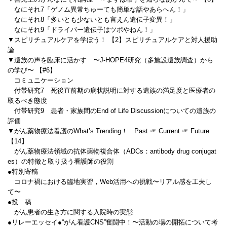
なにそれ7「ゲノム異常ちゅーても簡単な話やあらへん！」
なにそれ8「多いとも少ないとも言えん遺伝子変異！」
なにそれ9「ドライバー遺伝子はツボやねん！」
▼スピリチュアルケアを学ぼう！ 【2】スピリチュアルケアと対人援助
論
▼遺族の声を臨床に活かす 〜J-HOPE4研究（多施設遺族調査）から
の学び〜 【#6】
コミュニケーション
付帯研究7 死後直前期の病状説明に対する遺族の満足度と医療者の
取るべき態度
付帯研究9 患者・家族間のEnd of Life Discussionについての遺族の
評価
▼がん薬物療法看護のWhat’s Trending！ Past ☞ Current ☞ Future
【14】
がん薬物療法領域の抗体薬物複合体（ADCs：antibody drug conjugat
es）の特徴と取り扱う看護師の役割
●特別寄稿
コロナ禍における臨地実習，Web活用への挑戦〜リアル感を工夫し
て〜
●投 稿
がん患者の生き方に関する入院時の実態
●リレーエッセイ●“がん看護CNS”奮闘中！〜活動の場の開拓について考