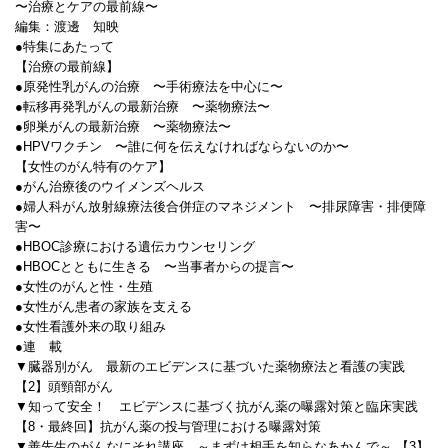
〜治療とケアの最前線〜
編集：渡邊 知映
●特集にあたって
【治療の最前線】
●原発性乳がんの治療 〜手術療法を中心に〜
●転移再発乳がんの最新治療 〜薬物療法〜
●卵巣がんの最新治療 〜薬物療法〜
●HPVワクチン 〜誰に何を伝えなければならないのか〜
【女性のがん特有のケア】
●がん治療後のウイメンズヘルス
●婦人科がん放射線療法後合併症のマネジメント 〜排尿障害・排便障
害〜
●HBOC診療における遺伝カウンセリング
●HBOCとともに生きる 〜当事者からの提言〜
●女性のがんと性・生殖
●女性がん患者の家族を支える
●女性看護外来の取り組み
●連 載
▼臓器別がん 最新のエビデンスに基づいた薬物療法と看護の実践
【2】頭頸部がん
▼知って安全！ エビデンスに基づく抗がん薬の曝露対策と臨床実践
【8・最終回】抗がん薬の投与管理における曝露対策
▼善先生のがんなにそれ講座 ～まずは相手を知らなあかんで～ 【3】