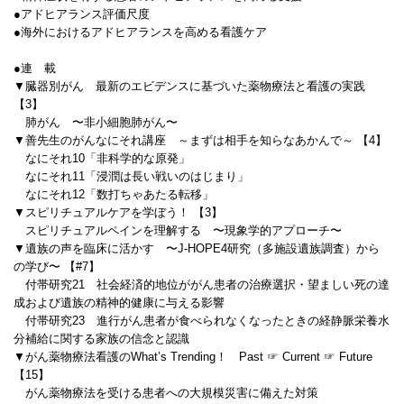
●アドヒアランス評価尺度
●海外におけるアドヒアランスを高める看護ケア
●連 載
▼臓器別がん 最新のエビデンスに基づいた薬物療法と看護の実践
【3】
肺がん 〜非小細胞肺がん〜
▼善先生のがんなにそれ講座 ～まずは相手を知らなあかんで～ 【4】
なにそれ10「非科学的な原発」
なにそれ11「浸潤は長い戦いのはじまり」
なにそれ12「数打ちゃあたる転移」
▼スピリチュアルケアを学ぼう！ 【3】
スピリチュアルペインを理解する 〜現象学的アプローチ〜
▼遺族の声を臨床に活かす 〜J-HOPE4研究（多施設遺族調査）から
の学び〜 【#7】
付帯研究21 社会経済的地位ががん患者の治療選択・望ましい死の達
成および遺族の精神的健康に与える影響
付帯研究23 進行がん患者が食べられなくなったときの経静脈栄養水
分補給に関する家族の信念と認識
▼がん薬物療法看護のWhat’s Trending！ Past ☞ Current ☞ Future
【15】
がん薬物療法を受ける患者への大規模災害に備えた対策