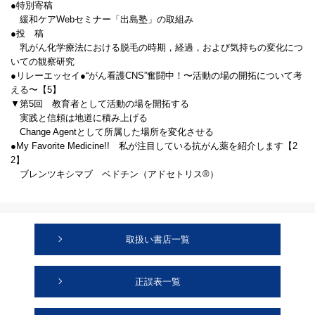
●特別寄稿
緩和ケアWebセミナー「出島塾」の取組み
●投 稿
乳がん化学療法における脱毛の時期，経過，および気持ちの変化につ
いての観察研究
●リレーエッセイ●“がん看護CNS”奮闘中！〜活動の場の開拓について考
える〜【5】
▼第5回 教育者として活動の場を開拓する
実践と信頼は地道に積み上げる
Change Agentとして所属した場所を変化させる
●My Favorite Medicine!! 私が注目している抗がん薬を紹介します【2
2】
ブレンツキシマブ ベドチン（アドセトリス®）
取扱い書店一覧
正誤表一覧