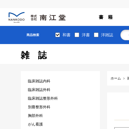
書 籍
和書
洋書
洋雑誌
商品検索
雑誌
ホーム
臨床雑誌内科
臨床雑誌外科
臨床雑誌整形外科
別冊整形外科
胸部外科
がん看護