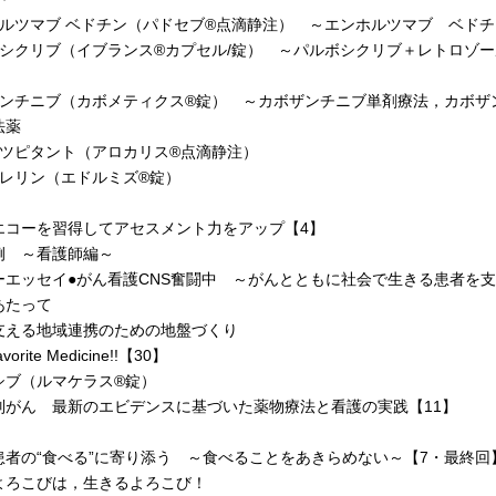
ホルツマブ ベドチン（パドセブ®点滴静注） ～エンホルツマブ ベド
ボシクリブ（イブランス®カプセル/錠） ～パルボシクリブ＋レトロゾ
ザンチニブ（カボメティクス®錠） ～カボザンチニブ単剤療法，カボザ
法薬
ネツピタント（アロカリス®点滴静注）
モレリン（エドルミズ®錠）
エコーを習得してアセスメント力をアップ【4】
例 ～看護師編～
ーエッセイ●がん看護CNS奮闘中 ～がんとともに社会で生きる患者を
あたって
支える地域連携のための地盤づくり
vorite Medicine!!【30】
シブ（ルマケラス®錠）
別がん 最新のエビデンスに基づいた薬物療法と看護の実践【11】
患者の“食べる”に寄り添う ～食べることをあきらめない～【7・最終回
よろこびは，生きるよろこび！