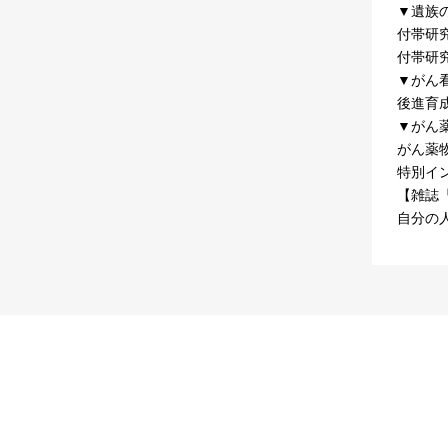
▼遺族
付帯研
付帯研
▼がん
後進育
▼がん薬物
がん薬
特別イ
【雑誌
自分の