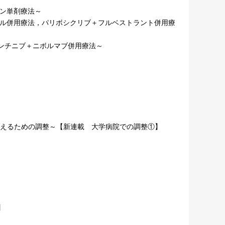
チン単剤療法～
ール併用療法，パリボシクリブ＋フルベストラント併用療
ンチニブ＋ニボルマブ併用療法～
支えるための調整～【新連載 大学病院での調整①】
】