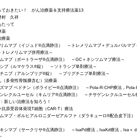
っておきたい！ がん治療薬＆支持療法薬13
野村 久祥
あたって
療薬
治療薬
メリムマブ（イジュド®点滴静注） ～トレメリムマブ＋デュルバルマブ
＋トレメリムマブ併用療法～
ツムマブ（ポートラーザ®点滴静注） ～GC＋ネシツムマブ療法～
ラシブ（ルマケラス®錠） ～ソトラシブ単剤療法～
グチニブ（アルンブリグ®錠） ～ブリグチニブ単剤療法～
ん（多発性骨髄腫含む）治療薬
ズマブ ベドチン（ポライビー®点滴静注） ～Pola-R-CHP療法，Pola
ゲンレクルユーセル（キムリア®点滴静注） ～チサゲンレクルユーセル
ム：新しい治療法を知ろう！
抗原受容体発現T細胞（CAR-T）療法
ムマブ・ボルヒアルロニダーゼアルファ（ダラキューロ®配合皮下注） ～D
キシマブ（サークリサ®点滴静注） ～IsaPd療法，IsaKd療法，Is
か