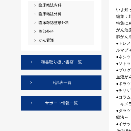
臨床雑誌内科
いま知
臨床雑誌外科
編集：
臨床雑誌整形外科
特集に
がん治
胸部外科
肺がん
がん看護
●トレ
ルマブ
●ネシ
和書取り扱い書店一覧
●ソト
●ブリ
血液が
正誤表一覧
●ポラツ
●チサ
●コラ
サポート情報一覧
キメラ
●ダラツ
療法～
●イサツ
そのほ