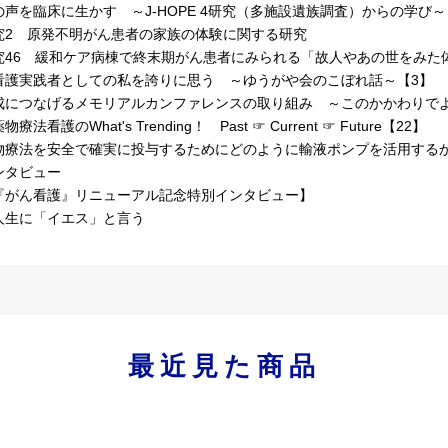
の声を臨床に生かす ～J-HOPE 4研究（多施設遺族調査）からの学び
究2 原発不明がん患者の家族の体験に関する研究
究46 緩和ケア病棟で終末期がん患者にみられる「故人やあの世をみた
看護実践者としての私を誇りに思う ～ゆうがや会のこぼれ話～【3】
成につなげるメモリアルカンファレンスの取り組み ～このかかわりで
療法看護のWhat's Trending！ Past ☞ Current ☞ Future【22】
物療法を安全で確実に投与するためにどのように輸液ポンプを活用する
ンタビュー
『がん看護』リニューアル記念特別インタビュー】
人生に「イエス」と言う
最近見た商品