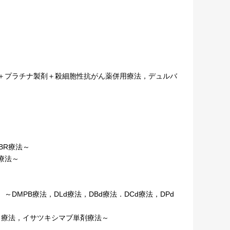
＋プラチナ製剤＋殺細胞性抗がん薬併用療法，デュルバ
-BR療法～
療法～
MPB療法，DLd療法，DBd療法．DCd療法，DPd
a＋ｄ療法，イサツキシマブ単剤療法～