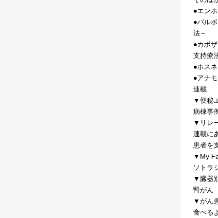
●エン
●パル
法～
●カボ
支持療
●ホス
●アナ
連載
▼便秘
病棟事
▼リレ
連載に
患者を
▼My Fa
ソトラ
▼臓器
腎がん
▼がん
食べる