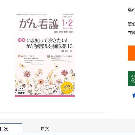
発
定
在
目次
序文