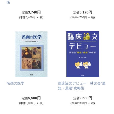
術
3,740円
5,170円
定価
定価
(本体3,400円 ＋ 税)
(本体4,700円 ＋ 税)
名画の医学
臨床論文デビュー 抄読会“最
短・最速”攻略術
5,500円
2,530円
定価
定価
(本体5,000円 ＋ 税)
(本体2,300円 ＋ 税)