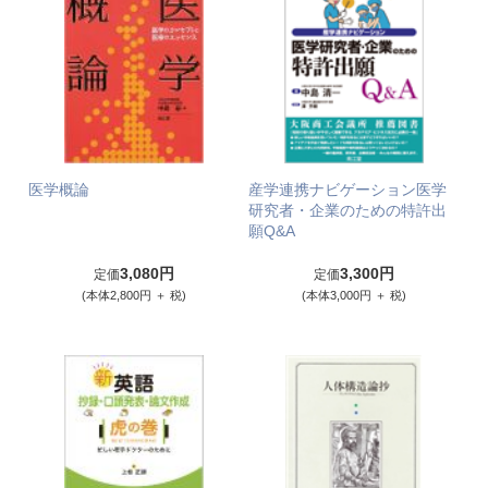
医学概論
産学連携ナビゲーション医学
研究者・企業のための特許出
願Q&A
3,080円
3,300円
定価
定価
(本体2,800円 ＋ 税)
(本体3,000円 ＋ 税)