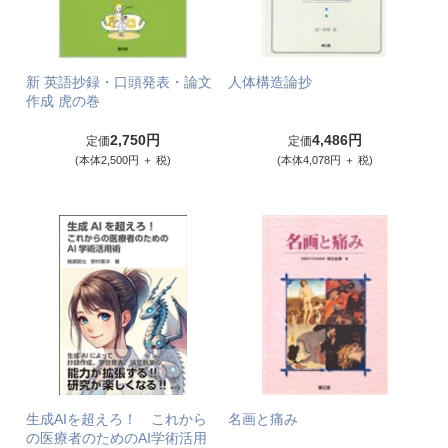
新 英語抄録・口頭発表・論文
人体構造論抄
作成 虎の巻
2,750円
4,486円
定価
定価
(本体2,500円 ＋ 税)
(本体4,078円 ＋ 税)
生成AIを超えろ！ これから
名画と痛み
の医療者のためのAI学術活用