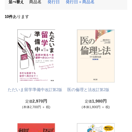
商品名
発行日
発行日＋商品名
並べ替え
あります
10件
ただいま留学準備中
医の倫理と法
改訂第2版
改訂第2版
2,970円
1,980円
定価
定価
(本体2,700円 ＋ 税)
(本体1,800円 ＋ 税)