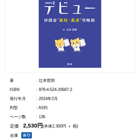
著
: 辻本哲郎
ISBN
: 978-4-524-20687-2
発行年月
: 2024年2月
判型
: A5判
ページ数
: 136
2,530円
定価
(本体2,300円 ＋ 税)
在庫