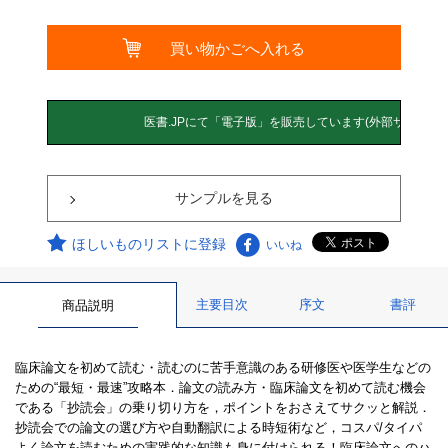
サンプルを見る
ほしいものリストに登録
いいね
主要目次
序文
書評
商品説明
臨床論文を初めて読む・読むのに苦手意識のある研修医や医学生などの
ための“最短・最速”攻略本．論文の読み方・臨床論文を初めて読む機会
である「抄読会」の乗り切り方を，ポイントをおさえてサクッと解説．
抄読会での論文の選び方や自動翻訳による時短術など，コスパ/タイパ
よく論文を読むための実践的な知識も身に付けられる！臨床論文へのハ