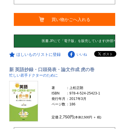
買い物かごへ入れる
ほしいものリストに登録
いいね
新 英語抄録・口頭発表・論文作成 虎の巻
忙しい若手ドクターのために
著
：上松正朗
ISBN
：978-4-524-25423-1
発行年月
：2017年3月
ページ数
：186
2,750円
定価
(本体2,500円 ＋ 税)