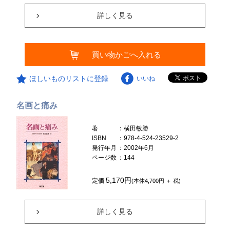
詳しく見る
買い物かごへ入れる
ほしいものリストに登録
いいね
名画と痛み
著
：横田敏勝
ISBN
：978-4-524-23529-2
発行年月
：2002年6月
ページ数
：144
5,170円
定価
(本体4,700円 ＋ 税)
詳しく見る