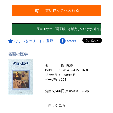
買い物かごへ入れる
ほしいものリストに登録
いいね
名画の医学
著
：横田敏勝
ISBN
：978-4-524-22016-8
発行年月
：1999年8月
ページ数
：154
5,500円
定価
(本体5,000円 ＋ 税)
詳しく見る