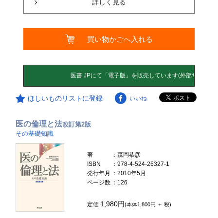
詳しく見る
買い物かごへ入れる
ほしいものリストに登録
いいね
医の倫理と法
改訂第2版
その基礎知識
著
：森岡恭彦
ISBN
：978-4-524-26327-1
発行年月
：2010年5月
ページ数
：126
1,980円
定価
(本体1,800円 ＋ 税)