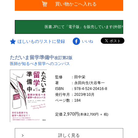
買い物かごへ入れる
ほしいものリストに登録
いいね
ただいま留学準備中
改訂第2版
医師が知るべき留学へのコンパス
監修
：田中栄
著
：永田向生/大谷隼一
ISBN
：978-4-524-20416-8
発行年月
：2023年10月
ページ数
：184
2,970円
定価
(本体2,700円 ＋ 税)
詳しく見る