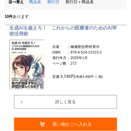
商品名
発行日
発行日＋商品名
並べ替え
あります
10件
生成AIを超えろ！ これからの医療者のためのAI学
術活用術
共著
：楠瀬賢也/野村章洋
ISBN
：978-4-524-21523-2
発行年月
：2025年1月
ページ数
：272
3,740円
定価
(本体3,400円 ＋ 税)
詳しく見る
買い物かごへ入れる