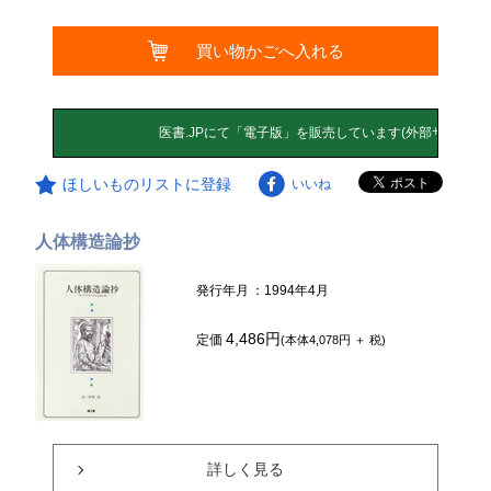
買い物かごへ入れる
ほしいものリストに登録
いいね
人体構造論抄
発行年月
：1994年4月
4,486円
定価
(本体4,078円 ＋ 税)
詳しく見る