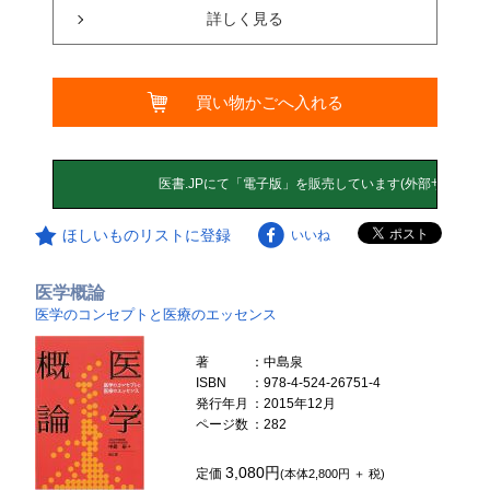
詳しく見る
買い物かごへ入れる
ほしいものリストに登録
いいね
医学概論
医学のコンセプトと医療のエッセンス
著
：中島泉
ISBN
：978-4-524-26751-4
発行年月
：2015年12月
ページ数
：282
3,080円
定価
(本体2,800円 ＋ 税)