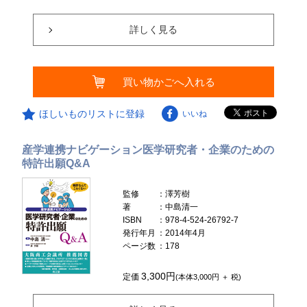
詳しく見る
買い物かごへ入れる
ほしいものリストに登録
いいね
産学連携ナビゲーション医学研究者・企業のための
特許出願Q&A
監修
：澤芳樹
著
：中島清一
ISBN
：978-4-524-26792-7
発行年月
：2014年4月
ページ数
：178
3,300円
定価
(本体3,000円 ＋ 税)