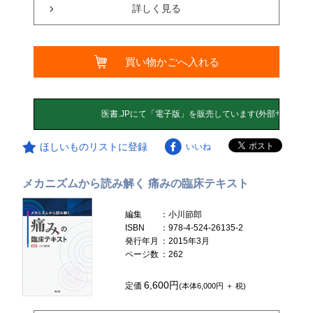
詳しく見る
買い物かごへ入れる
ほしいものリストに登録
いいね
メカニズムから読み解く 痛みの臨床テキスト
編集
：小川節郎
ISBN
：978-4-524-26135-2
発行年月
：2015年3月
ページ数
：262
6,600円
定価
(本体6,000円 ＋ 税)