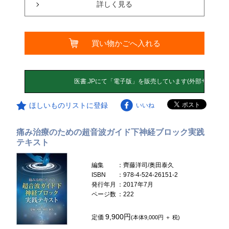
詳しく見る
買い物かごへ入れる
ほしいものリストに登録
いいね
痛み治療のための超音波ガイド下神経ブロック実践
テキスト
編集
：齊藤洋司/奥田泰久
ISBN
：978-4-524-26151-2
発行年月
：2017年7月
ページ数
：222
9,900円
定価
(本体9,000円 ＋ 税)