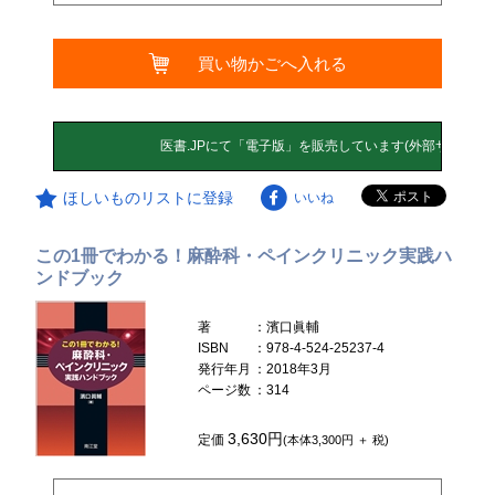
買い物かごへ入れる
ほしいものリストに登録
いいね
この1冊でわかる！麻酔科・ペインクリニック実践ハ
ンドブック
著
：濱口眞輔
ISBN
：978-4-524-25237-4
発行年月
：2018年3月
ページ数
：314
3,630円
定価
(本体3,300円 ＋ 税)