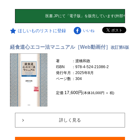
ほしいものリストに登録
いいね
経食道心エコー法マニュアル［Web動画付］
改訂第6版
著
：渡橋和政
ISBN
：978-4-524-21086-2
発行年月
：2025年8月
ページ数
：304
17,600円
定価
(本体16,000円 ＋ 税)
詳しく見る