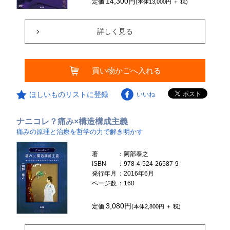
14,300円
定価
(本体13,000円 ＋ 税)
詳しく見る
買い物かごへ入れる
ほしいものリストに登録
いいね
ナニコレ？痛み×構造構成主義
痛みの原理と治療を哲学の力で解き明かす
著
：阿部泰之
ISBN
：978-4-524-26587-9
発行年月
：2016年6月
ページ数
：160
3,080円
定価
(本体2,800円 ＋ 税)