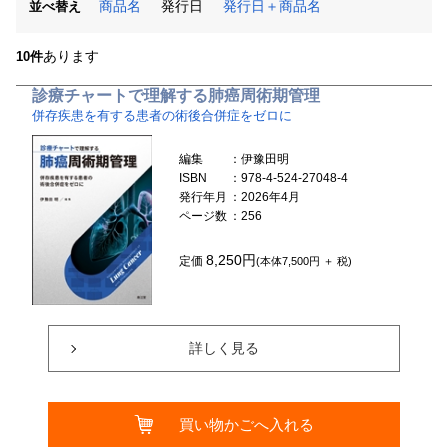
商品名
発行日
発行日＋商品名
並べ替え
あります
10件
診療チャートで理解する肺癌周術期管理
併存疾患を有する患者の術後合併症をゼロに
編集
：伊豫田明
ISBN
：978-4-524-27048-4
発行年月
：2026年4月
ページ数
：256
8,250円
定価
(本体7,500円 ＋ 税)
詳しく見る
買い物かごへ入れる