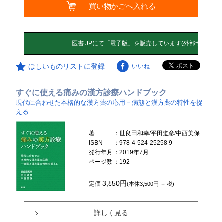
買い物かごへ入れる
ほしいものリストに登録
いいね
すぐに使える痛みの漢方診療ハンドブック
現代に合わせた本格的な漢方薬の応用－病態と漢方薬の特性を捉
える
著
：世良田和幸/平田道彦/中西美保
ISBN
：978-4-524-25258-9
発行年月
：2019年7月
ページ数
：192
3,850円
定価
(本体3,500円 ＋ 税)
詳しく見る