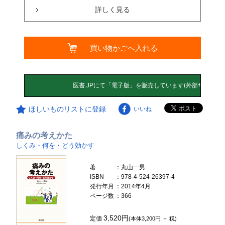
詳しく見る
買い物かごへ入れる
ほしいものリストに登録
いいね
痛みの考えかた
しくみ・何を・どう効かす
著
：丸山一男
ISBN
：978-4-524-26397-4
発行年月
：2014年4月
ページ数
：366
3,520円
定価
(本体3,200円 ＋ 税)