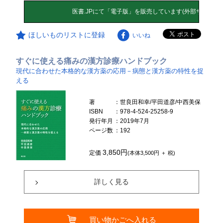
ほしいものリストに登録
いいね
すぐに使える痛みの漢方診療ハンドブック
現代に合わせた本格的な漢方薬の応用－病態と漢方薬の特性を捉
える
著
：世良田和幸/平田道彦/中西美保
ISBN
：978-4-524-25258-9
発行年月
：2019年7月
ページ数
：192
3,850円
定価
(本体3,500円 ＋ 税)
詳しく見る
買い物かごへ入れる