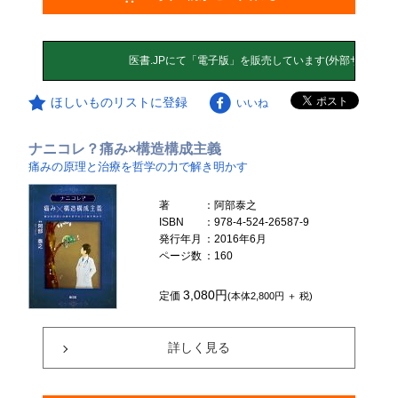
ほしいものリストに登録
いいね
ナニコレ？痛み×構造構成主義
痛みの原理と治療を哲学の力で解き明かす
著
：阿部泰之
ISBN
：978-4-524-26587-9
発行年月
：2016年6月
ページ数
：160
3,080円
定価
(本体2,800円 ＋ 税)
詳しく見る