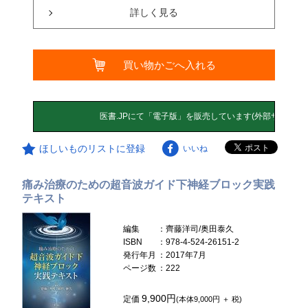
詳しく見る
買い物かごへ入れる
ほしいものリストに登録
いいね
痛み治療のための超音波ガイド下神経ブロック実践
テキスト
編集
：齊藤洋司/奥田泰久
ISBN
：978-4-524-26151-2
発行年月
：2017年7月
ページ数
：222
9,900円
定価
(本体9,000円 ＋ 税)