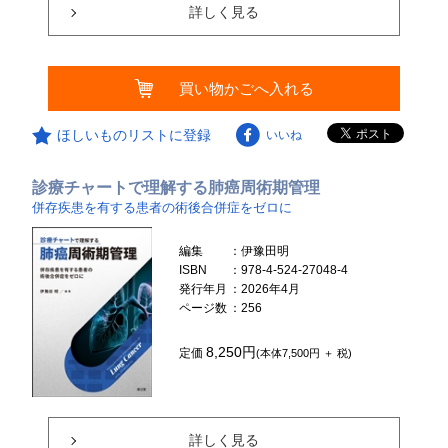
詳しく見る
買い物かごへ入れる
ほしいものリストに登録
いいね
診療チャートで理解する肺癌周術期管理
併存疾患を有する患者の術後合併症をゼロに
編集
：伊豫田明
ISBN
：978-4-524-27048-4
発行年月
：2026年4月
ページ数
：256
8,250円
定価
(本体7,500円 ＋ 税)
詳しく見る