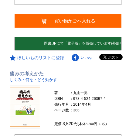
買い物かごへ入れる
ほしいものリストに登録
いいね
痛みの考えかた
しくみ・何を・どう効かす
著
：丸山一男
ISBN
：978-4-524-26397-4
発行年月
：2014年4月
ページ数
：366
3,520円
定価
(本体3,200円 ＋ 税)