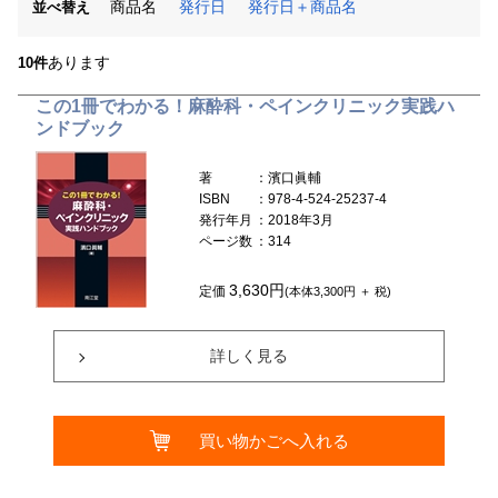
商品名
発行日
発行日＋商品名
並べ替え
あります
10件
この1冊でわかる！麻酔科・ペインクリニック実践ハ
ンドブック
著
：濱口眞輔
ISBN
：978-4-524-25237-4
発行年月
：2018年3月
ページ数
：314
3,630円
定価
(本体3,300円 ＋ 税)
詳しく見る
買い物かごへ入れる