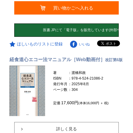
買い物かごへ入れる
ほしいものリストに登録
いいね
経食道心エコー法マニュアル［Web動画付］
改訂第6版
著
：渡橋和政
ISBN
：978-4-524-21086-2
発行年月
：2025年8月
ページ数
：304
17,600円
定価
(本体16,000円 ＋ 税)
詳しく見る