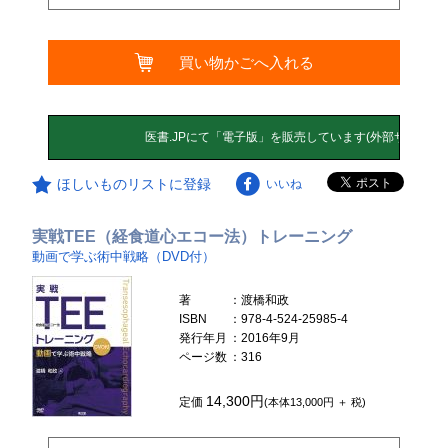
買い物かごへ入れる
ほしいものリストに登録
いいね
実戦TEE（経食道心エコー法）トレーニング
動画で学ぶ術中戦略（DVD付）
著
：渡橋和政
ISBN
：978-4-524-25985-4
発行年月
：2016年9月
ページ数
：316
14,300円
定価
(本体13,000円 ＋ 税)