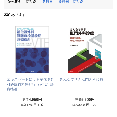
商品名
発行日
発行日＋商品名
並べ替え
あります
23件
エキスパートによる消化器外
みんなで学ぶ肛門外科診療
科静脈血栓塞栓症（VTE）診
療指針
4,950円
5,500円
定価
定価
(本体4,500円 ＋ 税)
(本体5,000円 ＋ 税)