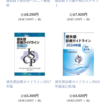
腹腔鏡下鼠径部ヘルニア修復
腹腔鏡下大腸手術公式テキス
術
ト
8,250円
7,920円
定価
定価
(本体7,500円 ＋ 税)
(本体7,200円 ＋ 税)
便失禁診療ガイドライン2017
便失禁診療ガイドライン2024
年版
年版
改訂第2版
3,300円
3,520円
定価
定価
(本体3,000円 ＋ 税)
(本体3,200円 ＋ 税)