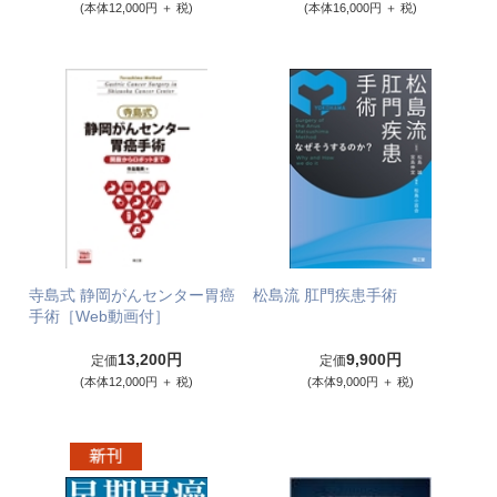
(本体12,000円 ＋ 税)
(本体16,000円 ＋ 税)
寺島式 静岡がんセンター胃癌
松島流 肛門疾患手術
手術［Web動画付］
13,200円
9,900円
定価
定価
(本体12,000円 ＋ 税)
(本体9,000円 ＋ 税)