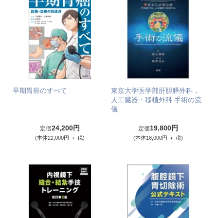
早期胃癌のすべて
東京大学医学部肝胆膵外科，
人工臓器・移植外科 手術の流
儀
24,200円
19,800円
定価
定価
(本体22,000円 ＋ 税)
(本体18,000円 ＋ 税)