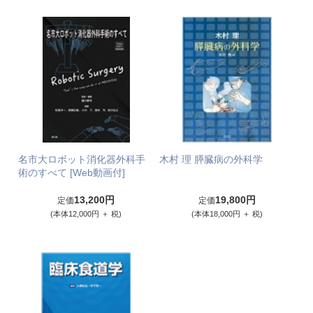
名市大ロボット消化器外科手
木村 理 膵臓病の外科学
術のすべて [Web動画付]
13,200円
19,800円
定価
定価
(本体12,000円 ＋ 税)
(本体18,000円 ＋ 税)