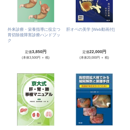
外来診療・栄養指導に役立つ
肝オペの美学 [Web動画付]
胃切除後障害診療ハンドブッ
ク
3,850円
22,000円
定価
定価
(本体3,500円 ＋ 税)
(本体20,000円 ＋ 税)