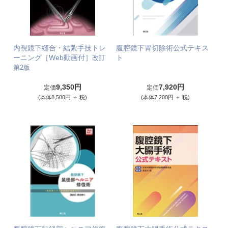
内視鏡下縫合・結紮手技トレ
腹腔鏡下胃切除術公式テキス
ーニング［Web動画付］
ト
改訂
第2版
9,350円
7,920円
定価
定価
(本体8,500円 ＋ 税)
(本体7,200円 ＋ 税)