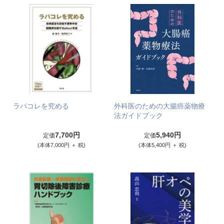
ラパコレを究める
外科医のための大腸癌薬物療
法ガイドブック
7,700円
5,940円
定価
定価
(本体7,000円 ＋ 税)
(本体5,400円 ＋ 税)