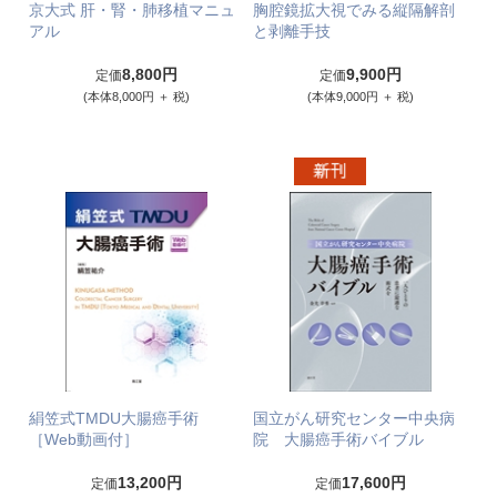
京大式 肝・腎・肺移植マニュ
胸腔鏡拡大視でみる縦隔解剖
アル
と剥離手技
8,800円
9,900円
定価
定価
(本体8,000円 ＋ 税)
(本体9,000円 ＋ 税)
絹笠式TMDU大腸癌手術
国立がん研究センター中央病
［Web動画付］
院 大腸癌手術バイブル
13,200円
17,600円
定価
定価