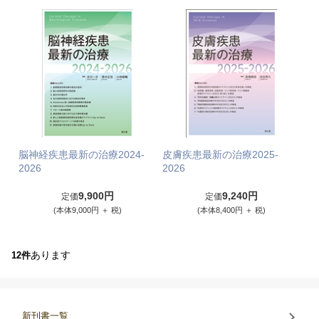
脳神経疾患最新の治療2024-
皮膚疾患最新の治療2025-
2026
2026
9,900円
9,240円
定価
定価
(本体9,000円 ＋ 税)
(本体8,400円 ＋ 税)
あります
12件
新刊書一覧