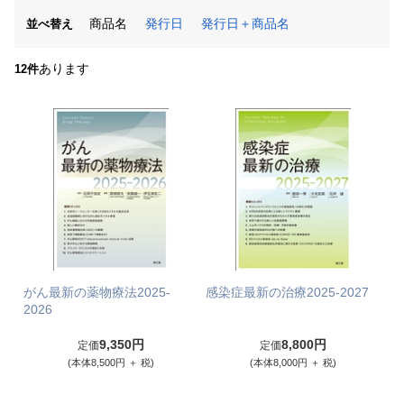
商品名
発行日
発行日＋商品名
並べ替え
あります
12件
がん最新の薬物療法2025-
感染症最新の治療2025-2027
2026
9,350円
8,800円
定価
定価
(本体8,500円 ＋ 税)
(本体8,000円 ＋ 税)