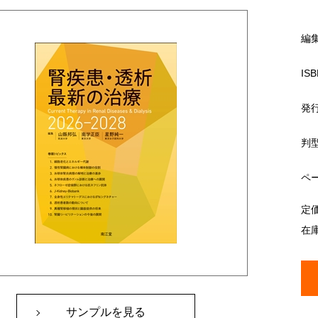
編
ISB
発
判
ペ
定
在
サンプルを見る