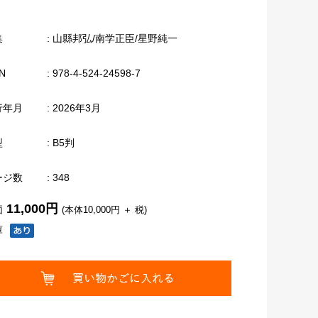
集
: 山縣邦弘/南学正臣/星野純一
N
: 978-4-524-24598-7
行年月
: 2026年3月
型
: B5判
ージ数
: 348
11,000円
価
(本体10,000円 ＋ 税)
庫