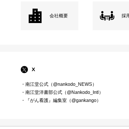
会社概要
採
X
・南江堂公式（@nankodo_NEWS）
・南江堂洋書部公式（@Nankodo_Intl）
・『がん看護』編集室（@gankango）