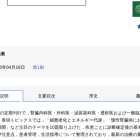
誤表
26年04月16日
第1刷
説明
主要目次
序文
との定期刊行で，腎臓内科医・外科医・泌尿器科医・透析医および一般
．巻頭トピックスでは，「細胞老化とエネルギー代謝」「慢性腎臓病に
展開」など注目のテーマを10題取り上げた．疾患ごとに診断確定後の基
び注意点，患者管理，生活指導について整理されており，最新の治療の