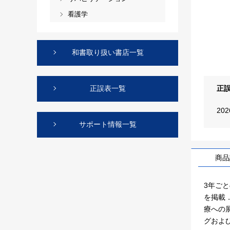
看護学
和書取り扱い書店一覧
正
正誤表一覧
20
サポート情報一覧
商品
3年ご
を掲載
療への
グおよ