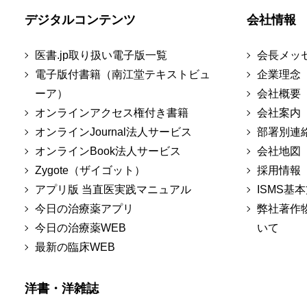
デジタルコンテンツ
会社情報
医書.jp取り扱い電子版一覧
会長メッ
電子版付書籍（南江堂テキストビュ
企業理念
ーア）
会社概要
オンラインアクセス権付き書籍
会社案内
オンラインJournal法人サービス
部署別連
オンラインBook法人サービス
会社地図
Zygote（ザイゴット）
採用情報
アプリ版 当直医実践マニュアル
ISMS基
今日の治療薬アプリ
弊社著作
今日の治療薬WEB
いて
最新の臨床WEB
洋書・洋雑誌