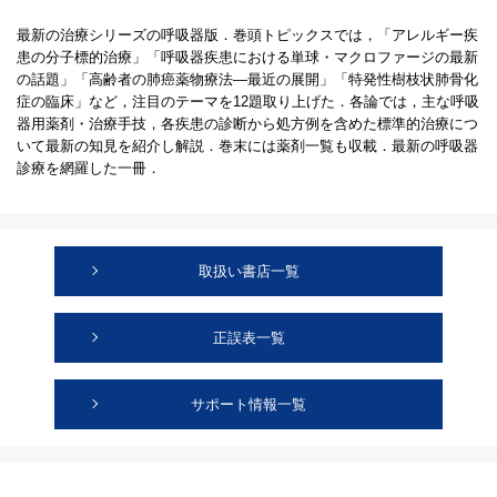
最新の治療シリーズの呼吸器版．巻頭トピックスでは，「アレルギー疾
患の分子標的治療」「呼吸器疾患における単球・マクロファージの最新
の話題」「高齢者の肺癌薬物療法―最近の展開」「特発性樹枝状肺骨化
症の臨床」など，注目のテーマを12題取り上げた．各論では，主な呼吸
器用薬剤・治療手技，各疾患の診断から処方例を含めた標準的治療につ
いて最新の知見を紹介し解説．巻末には薬剤一覧も収載．最新の呼吸器
診療を網羅した一冊．
取扱い書店一覧
正誤表一覧
サポート情報一覧