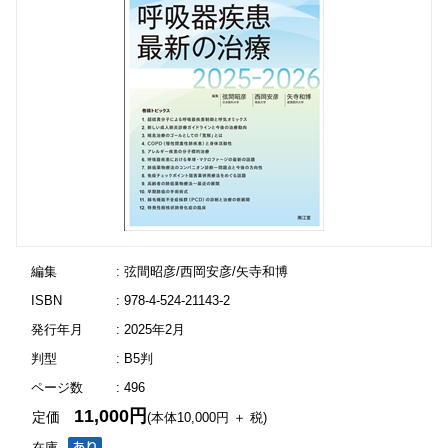
編集
: 弦間昭彦/西岡安彦/矢寺和博
ISBN
: 978-4-524-21143-2
発行年月
: 2025年2月
判型
: B5判
ページ数
: 496
11,000円
定価
(本体10,000円 ＋ 税)
在庫