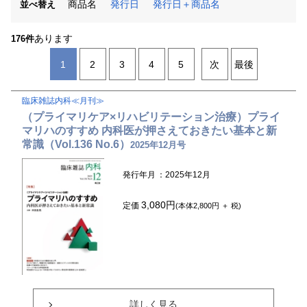
商品名
発行日
発行日＋商品名
並べ替え
あります
176件
1
2
3
4
5
次
最後
臨床雑誌内科≪月刊≫
（プライマリケア×リハビリテーション治療）プライ
マリハのすすめ 内科医が押さえておきたい基本と新
常識（Vol.136 No.6）
2025年12月号
発行年月
：2025年12月
3,080円
定価
(本体2,800円 ＋ 税)
詳しく見る