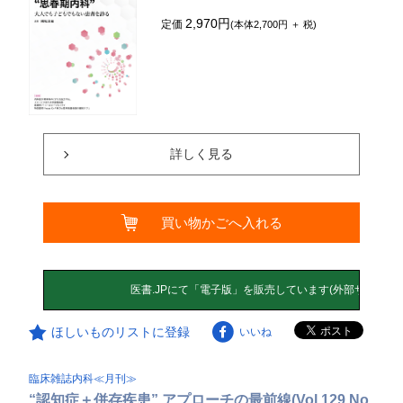
2,970円
定価
(本体2,700円 ＋ 税)
詳しく見る
買い物かごへ入れる
ほしいものリストに登録
いいね
臨床雑誌内科≪月刊≫
“認知症＋併存疾患” アプローチの最前線(Vol.129 No.