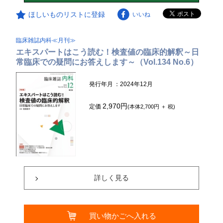
ほしいものリストに登録
いいね
臨床雑誌内科≪月刊≫
エキスパートはこう読む！検査値の臨床的解釈～日
常臨床での疑問にお答えします～（Vol.134 No.6）
発行年月
：2024年12月
2,970円
定価
(本体2,700円 ＋ 税)
詳しく見る
買い物かごへ入れる