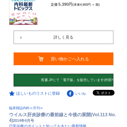
5,390円
定価
(本体4,900円 ＋ 税)
詳しく見る
買い物かごへ入れる
ほしいものリストに登録
いいね
臨床雑誌内科≪月刊≫
ウイルス肝炎診療の最前線と今後の展開(Vol.113 No.
4)
2014年4月号
日常診療のポイントと知っておきたい最新情報