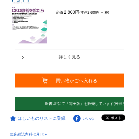
2,860円
定価
(本体2,600円 ＋ 税)
詳しく見る
買い物かごへ入れる
ほしいものリストに登録
いいね
臨床雑誌内科≪月刊≫