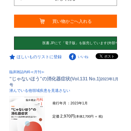
買い物かごへ入れる
ほしいものリストに登録
いいね
臨床雑誌内科≪月刊≫
“じゃないほう”の消化器症状(Vol.131 No.1)
2023年1月
号
潜んでいる他領域疾患を見逃さない
発行年月
：2023年1月
2,970円
定価
(本体2,700円 ＋ 税)