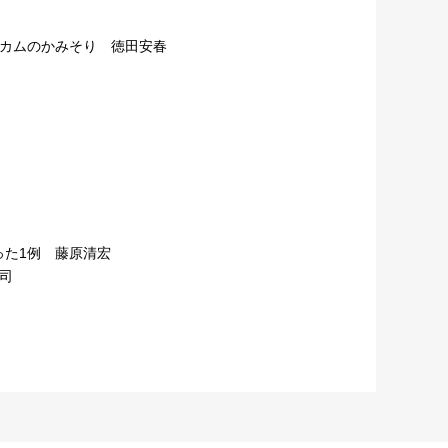
カムのかみそり 徳田安春
た1例 藤原清宏
司