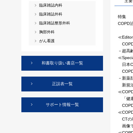
主要
臨床雑誌内科
臨床雑誌外科
特集
臨床雑誌整形外科
COP
胸部外科
≪Editor
がん看護
COP
－超高
≪Specia
和書取り扱い書店一覧
日本CO
COP
－新薬
正誤表一覧
新規治
≪COP
「健康
サポート情報一覧
COP
≪CO
CTの
画像で
≪CO