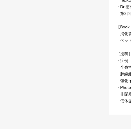
・Dr
第2回
【Book 
消化管
ベッド
［投稿
・症例
全身性
肺線維
強化イ
・Photo
非閉塞
低体温