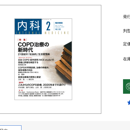
発
判
定
在