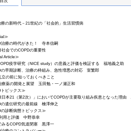
目次
D治療の新時代－21世紀の「社会的」生活習慣病
ial≫
D治療の時代がきた！ 寺本信嗣
齢社会でのCOPDの重要性
l Article≫
PD疫学研究（NICE study）の意義と評価を検証する 福地義之助
Dの早期診断、治療の枠組み、急性増悪の対応 室繁郎
乱立の前に知っておくべきこと
療薬の開発と展望 玉田勉・一ノ瀬正和
Dトピックス≫
日本21（第2次）」においてCOPDが主要取り組み疾患となった理由
Dの遺伝研究の最前線 檜澤伸之
PDの診断病態トピックス≫
利用と評価 中野恭幸
みるCOPD気道閉塞 黒澤一
PD治療のコントラバシー≫