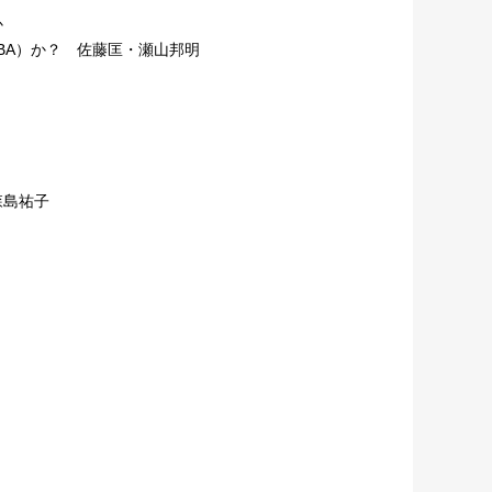
か
BA）か？ 佐藤匡・瀬山邦明
森島祐子