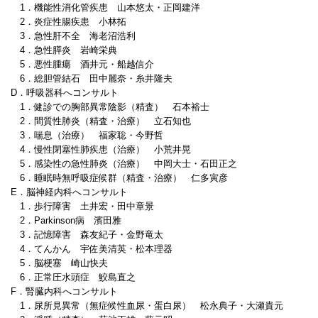
1．機能性消化管疾患 山本悠太・正岡建洋
2．炎症性腸疾患 小林拓
3．急性肝不全 海老沼浩利
4．急性膵炎 岩崎栄典
5．悪性腫瘍 酒井元・船越信介
6．総胆管結石 田中麗奈・糸井隆夫
D．呼吸器科へコンサルト
1．健診での胸部異常陰影（精査） 石本裕士
2．間質性肺炎（精査・治療） 立石知也
3．喘息（治療） 福家聡・今野哲
4．慢性閉塞性肺疾患（治療） 小荒井晃
5．感染性の急性肺炎（治療） 中岡大士・石田正之
6．睡眠時無呼吸症候群（精査・治療） 仁多寅彦
E．脳神経内科へコンサルト
1．歩行障害 土井宏・田中章景
2．Parkinson病 濱田雅
3．記憶障害 森友紀子・金野竜太
4．てんかん 宇佐美清英・松本理器
5．脳梗塞 崎山快夫
6．正常圧水頭症 鮫島直之
F．腎臓内科へコンサルト
1．尿所見異常（無症候性血尿・蛋白尿） 松永典子・大瀬貴元