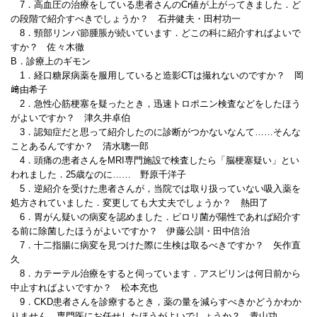
7．高血圧の治療をしている患者さんのCr値が上がってきました．ど
の段階で紹介すべきでしょうか？ 石井健夫・田村功一
8．頸部リンパ節腫脹が続いています．どこの科に紹介すればよいで
すか？ 佐々木徹
B．診療上のギモン
1．経口糖尿病薬を服用していると造影CTは撮れないのですか？ 岡
﨑由希子
2．急性心筋梗塞を疑ったとき，迅速トロポニン検査などをしたほう
がよいですか？ 津久井卓伯
3．認知症だと思って紹介したのに診断がつかないなんて……そんな
ことあるんですか？ 清水聰一郎
4．頭痛の患者さんをMRI専門施設で検査したら「脳梗塞疑い」とい
われました．25歳なのに…… 野原千洋子
5．逆紹介を受けた患者さんが，当院では取り扱っていない吸入薬を
処方されていました．変更しても大丈夫でしょうか？ 熱田了
6．胃がん疑いの病変を認めました．ピロリ菌が陽性であれば紹介す
る前に除菌したほうがよいですか？ 伊藤公訓・田中信治
7．十二指腸に病変を見つけた際に生検は取るべきですか？ 矢作直
久
8．カテーテル治療をすると伺っています．アスピリンは何日前から
中止すればよいですか？ 松本充也
9．CKD患者さんを診療するとき，薬の量を減らすべきかどうかわか
りません．専門医にお任せしたほうがよいでしょうか？ 青山功