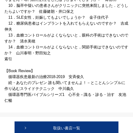
10．脳卒中疑いの患者さんがクリニックに突然来院しました．どうし
たらよいですか？ 佐藤健朗・井口保之
11．SLE女性，妊娠してもよいでしょうか？ 金子佳代子
12．糖尿病患者はインプラントを入れてもらえないのですか？ 吉成
伸夫
13．血糖コントロールがよくならないと，眼科の手術はできないので
すか？ 清水美穂
14．血糖コントロールがよくならないと，関節手術はできないのです
か？ 山川泰明・野田知之
索引
【Book Review】
循環器疾患最新の治療2018-2019 安斉俊久
続・あなたのプレゼン 誰も聞いてませんよ！－とことんシンプルに
作り込むスライドテクニック 中川義久
循環器専門医バイブルシリーズ1 心不全－識る・診る・治す 友池
仁暢
取扱い書店一覧