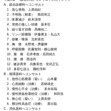
A．総合診療科へコンサルト
1．急な発熱 上原由紀
2．不明熱（精査） 島田和之
3．体重減少 鈴木清澄
4．突然の激しい頭痛 坂本壮
5．繰り返す頭痛 髙橋祐二
6．リンパ節腫脹 伊藤勇太・丸山大
7．咳嗽・喀痰 北村英也
8．胸 痛 水野篤・齊藤輝
9．呼吸困難 佐藤智則・横山俊樹
10．腹 痛 石井孝政・瓜田純久
11．腰 痛 西迫尚
12．健診異常 兵働英也・安武正弘
13．多彩な訴え 國松淳和
B．循環器科へコンサルト
1．急性心筋梗塞（疑い） 山本慶
2．心房細動（治療） 若林靖史
3．慢性心不全（治療） 末永祐哉
4．慢性肺血栓塞栓症（治療） 和田浩
5．狭心症（疑い） 上原良樹
6．難治性高血圧（治療） 星出聡
C．消化器科へコンサルト