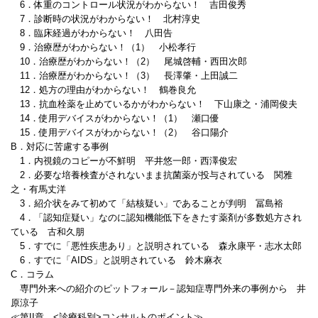
6．体重のコントロール状況がわからない！ 吉田俊秀
7．診断時の状況がわからない！ 北村淳史
8．臨床経過がわからない！ 八田告
9．治療歴がわからない！（1） 小松孝行
10．治療歴がわからない！（2） 尾城啓輔・西田次郎
11．治療歴がわからない！（3） 長澤肇・上田誠二
12．処方の理由がわからない！ 鶴巻良允
13．抗血栓薬を止めているかがわからない！ 下山康之・浦岡俊夫
14．使用デバイスがわからない！（1） 瀬口優
15．使用デバイスがわからない！（2） 谷口陽介
B．対応に苦慮する事例
1．内視鏡のコピーが不鮮明 平井悠一郎・西澤俊宏
2．必要な培養検査がされないまま抗菌薬が投与されている 関雅
之・有馬丈洋
3．紹介状をみて初めて「結核疑い」であることが判明 冨島裕
4．「認知症疑い」なのに認知機能低下をきたす薬剤が多数処方され
ている 古和久朋
5．すでに「悪性疾患あり」と説明されている 森永康平・志水太郎
6．すでに「AIDS」と説明されている 鈴木麻衣
C．コラム
専門外来への紹介のピットフォール－認知症専門外来の事例から 井
原涼子
≪第II章 <診療科別>コンサルトのポイント≫