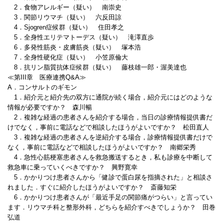
2．食物アレルギー（疑い） 南崇史
3．関節リウマチ（疑い） 六反田諒
4．Sjogren症候群（疑い） 住田孝之
5．全身性エリテマトーデス（疑い） 滝澤直歩
6．多発性筋炎・皮膚筋炎（疑い） 塚本浩
7．全身性硬化症（疑い） 小笠原倫大
8．抗リン脂質抗体症候群（疑い） 藤枝雄一郎・渥美達也
≪第III章 医療連携Q&A≫
A．コンサルトのギモン
1．紹介元と紹介先の双方に通院が続く場合，紹介元にはどのような
情報が必要ですか？ 森川暢
2．複雑な経過の患者さんを紹介する場合，当日の診療情報提供書だ
けでなく，事前に電話などで相談したほうがよいですか？ 松田直人
3．複雑な経過の患者さんを逆紹介する場合，診療情報提供書だけで
なく，事前に電話などで相談したほうがよいですか？ 南郷栄秀
4．急性心筋梗塞患者さんを救急搬送するとき，私も診療を中断して
救急車に乗っていくべきですか？ 興野寛幸
5．かかりつけ患者さんから「健診で蛋白尿を指摘された」と相談さ
れました．すぐに紹介したほうがよいですか？ 斎藤知栄
6．かかりつけ患者さんが「最近手足の関節痛がつらい」と言ってい
ます．リウマチ科と整形外科，どちらを紹介すべきでしょうか？ 田巻
弘道