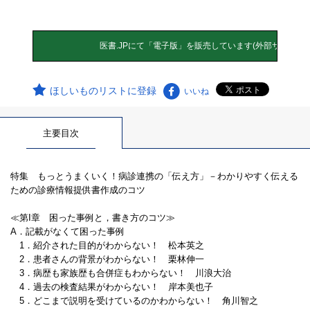
ほしいものリストに登録
いいね
主要目次
特集 もっとうまくいく！病診連携の「伝え方」－わかりやすく伝える
ための診療情報提供書作成のコツ
≪第I章 困った事例と，書き方のコツ≫
A．記載がなくて困った事例
1．紹介された目的がわからない！ 松本英之
2．患者さんの背景がわからない！ 栗林伸一
3．病歴も家族歴も合併症もわからない！ 川浪大治
4．過去の検査結果がわからない！ 岸本美也子
5．どこまで説明を受けているのかわからない！ 角川智之