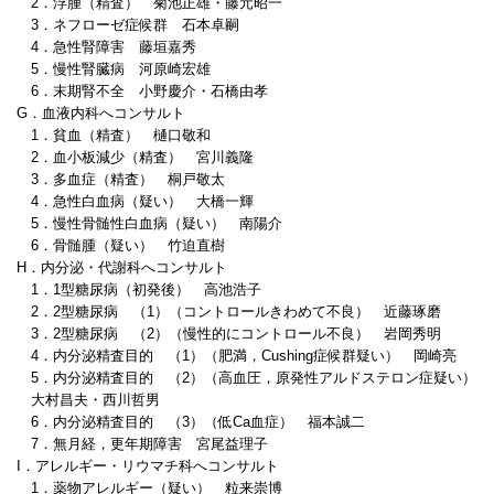
2．浮腫（精査） 菊池正雄・藤元昭一
3．ネフローゼ症候群 石本卓嗣
4．急性腎障害 藤垣嘉秀
5．慢性腎臓病 河原崎宏雄
6．末期腎不全 小野慶介・石橋由孝
G．血液内科へコンサルト
1．貧血（精査） 樋口敬和
2．血小板減少（精査） 宮川義隆
3．多血症（精査） 桐戸敬太
4．急性白血病（疑い） 大橋一輝
5．慢性骨髄性白血病（疑い） 南陽介
6．骨髄腫（疑い） 竹迫直樹
H．内分泌・代謝科へコンサルト
1．1型糖尿病（初発後） 高池浩子
2．2型糖尿病 （1）（コントロールきわめて不良） 近藤琢磨
3．2型糖尿病 （2）（慢性的にコントロール不良） 岩岡秀明
4．内分泌精査目的 （1）（肥満，Cushing症候群疑い） 岡崎亮
5．内分泌精査目的 （2）（高血圧，原発性アルドステロン症疑い）
大村昌夫・西川哲男
6．内分泌精査目的 （3）（低Ca血症） 福本誠二
7．無月経，更年期障害 宮尾益理子
I．アレルギー・リウマチ科へコンサルト
1．薬物アレルギー（疑い） 粒来崇博